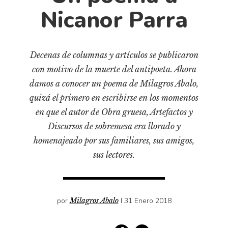
Cultura
Nicanor Parra
Diccionario portátil de la literatura chilena
Documentos
Fragmentos
Decenas de columnas y artículos se publicaron
Gran reserva
con motivo de la muerte del antipoeta. Ahora
Historia
damos a conocer un poema de Milagros Abalo,
quizá el primero en escribirse en los momentos
Historia material de los libros
en que el autor de Obra gruesa, Artefactos y
Lagunas mentales
Discursos de sobremesa era llorado y
Libros
homenajeado por sus familiares, sus amigos,
Libros usados
sus lectores.
Literatura
Medioambiente
Narrativas visuales
por
Milagros Abalo
I 31 Enero 2018
Pensamiento