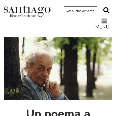
ver puntos de venta
MENÚ
Actualidad
Archivo Cenfoto-UDP
Arquetipos de situación
Artes visuales
Ciencia
Cine y televisión
Ciudad
Cómics
Críticas
Un poema a