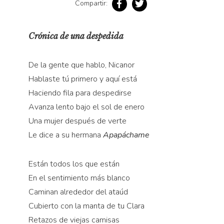
Compartir:
Pensamiento ilustrado
Personaje
Crónica de una despedida
Personajes secundarios
Política
De la gente que hablo, Nicanor
Relecturas
Hablaste tú primero y aquí está
Sociedad
Haciendo fila para despedirse
Turismo accidental
Avanza lento bajo el sol de enero
Una mujer después de verte
Vidas paralelas
Le dice a su hermana
Apapáchame
Voces y lecturas
Están todos los que están
En el sentimiento más blanco
Caminan alrededor del ataúd
Cubierto con la manta de tu Clara
Retazos de viejas camisas