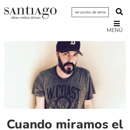
ver puntos de venta
MENÚ
Actualidad
Archivo Cenfoto-UDP
Arquetipos de situación
Artes visuales
Ciencia
Cine y televisión
Ciudad
Cómics
Críticas
Cuando miramos el