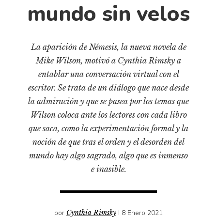
Cultura
mundo sin velos
Diccionario portátil de la literatura chilena
Documentos
Fragmentos
La aparición de Némesis, la nueva novela de
Mike Wilson, motivó a Cynthia Rimsky a
Gran reserva
entablar una conversación virtual con el
Historia
escritor. Se trata de un diálogo que nace desde
Historia material de los libros
la admiración y que se pasea por los temas que
Lagunas mentales
Wilson coloca ante los lectores con cada libro
Libros
que saca, como la experimentación formal y la
noción de que tras el orden y el desorden del
Libros usados
mundo hay algo sagrado, algo que es inmenso
Literatura
e inasible.
Medioambiente
Narrativas visuales
Pensamiento
por
Cynthia Rimsky
I 8 Enero 2021