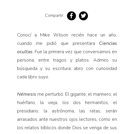
Pensamiento ilustrado
Personaje
Compartir:
Personajes secundarios
Política
Conocí a Mike Wilson recién hace un año,
cuando me pidió que presentara
Ciencias
Relecturas
ocultas
. Fue la primera vez que conversamos en
Sociedad
persona, entre tragos y platos. Admiro su
Turismo accidental
búsqueda y su escritura; abro con curiosidad
Vidas paralelas
cada libro suyo.
Voces y lecturas
Némesis
me perturbó. El gigante, el marinero, el
huérfano, la vieja, los dos hermanitos, el
presidiario, la astrónoma, las ratas, serán
arrasados ante nuestros ojos lectores, como en
los relatos bíblicos donde Dios se venga de sus