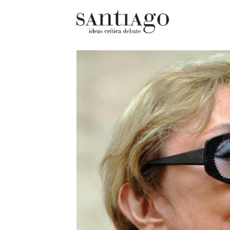
Cultur
Actualidad
Diccio
Archivo Cenfoto-UDP
chilen
Arquetipos de situación
Docum
Artes visuales
Fragm
Ciencia
Gran 
Cine y televisión
Histor
Ciudad
Histor
Cómics
Lagun
Críticas
Libros