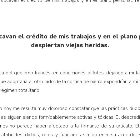
socavan el crédito de mis trabajos y en el plano personal, rep
avan el crédito de mis trabajos y en el plano 
despiertan viejas heridas.
a del gobierno francés, en condiciones difíciles, dejando a mi fa
e adoptaría al otro lado de la cortina de hierro expondrían a mi
régimen totalitario.
ero hoy me resulta muy doloroso constatar que las prácticas dudo
es siguen siendo formidablemente activas y tóxicas. El descrédito
enes no parece haber afectado a la firmante de su artículo. El
atribuirles dichos, roles y funciones sin obtener su acuerdo,