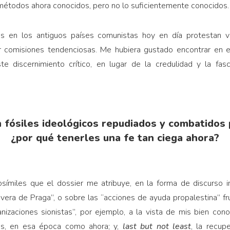
métodos ahora conocidos, pero no lo suficientemente conocidos.
tas en los antiguos países comunistas hoy en día protestan 
or comisiones tendenciosas. Me hubiera gustado encontrar en e
te discernimiento crítico, en lugar de la credulidad y la fa
n fósiles ideológicos repudiados y combatidos 
¿por qué tenerles una fe tan ciega ahora?
rosímiles que el dossier me atribuye, en la forma de discurso i
avera de Praga”, o sobre las “acciones de ayuda propalestina” f
izaciones sionistas”, por ejemplo, a la vista de mis bien cono
as, en esa época como ahora; y,
last but not least
, la recup