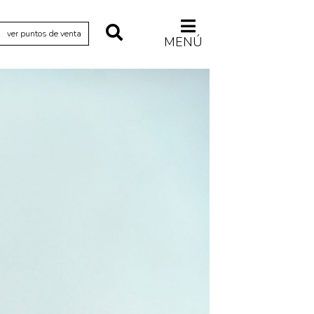
ver puntos de venta
MENÚ
Relecturas
Sociedad
Turismo accidental
Vidas paralelas
Voces y lecturas