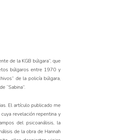
gente de la KGB búlgara”, que
retos búlgaros entre 1970 y
ivos” de la policía búlgara,
de “Sabina”.
s. El artículo publicado me
, cuya revelación repentina y
ampos del psicoanálisis, la
análisis de la obra de Hannah