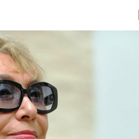
a
Libros usados
nario portátil de la literatura
a
Literatura
entos
Medioambiente
entos
Narrativas visuales
reserva
Pensamiento
ia
Pensamiento ilustrado
ia material de los libros
Personaje
as mentales
Personajes secundarios
Política