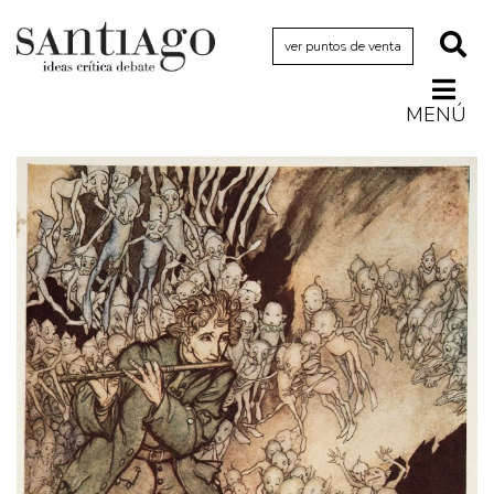
ver puntos de venta
MENÚ
Actualidad
Archivo Cenfoto-UDP
Arquetipos de situación
Artes visuales
Ciencia
Cine y televisión
Ciudad
Cómics
Críticas