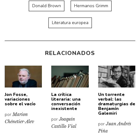
Donald Brown
Hermanos Grimm
Literatura europea
RELACIONADOS
Jon Fosse,
La crítica
Un torrente
variaciones
literaria: una
verbal: las
sobre el vacío
conversación
dramaturgias de
inexistente
Benjamín
Galemiri
por
Marion
por
Joaquín
Chénetier-Alev
por
Juan Andrés
Castillo Vial
Piña