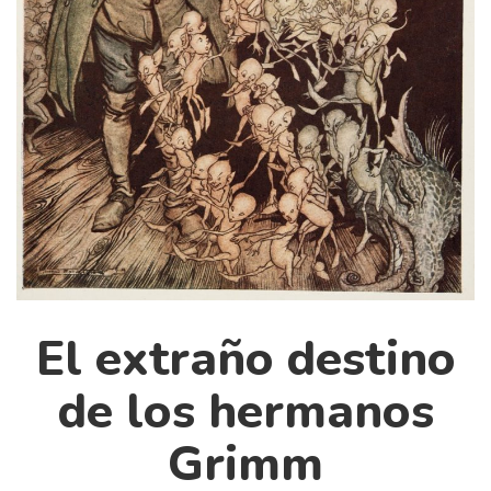
Cultura
Diccionario portátil de la literatura chilena
Documentos
Fragmentos
Gran reserva
Historia
Historia material de los libros
Lagunas mentales
Libros
Libros usados
El extraño destino
Literatura
de los hermanos
Medioambiente
Narrativas visuales
Grimm
Pensamiento