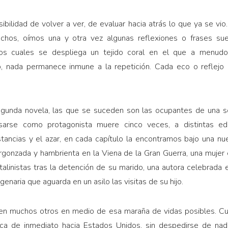
ibilidad de volver a ver, de evaluar hacia atrás lo que ya se vi
chos, oímos una y otra vez algunas reflexiones o frases su
los cuales se despliega un tejido coral en el que a menudo
o, nada permanece inmune a la repetición. Cada eco o reflejo 
egunda novela, las que se suceden son las ocupantes de una s
sarse como protagonista muere cinco veces, a distintas ed
tancias y el azar, en cada capítulo la encontramos bajo una nue
vergonzada y hambrienta en la Viena de la Gran Guerra, una muje
talinistas tras la detención de su marido, una autora celebrada
naria que aguarda en un asilo las visitas de su hijo.
 en muchos otros en medio de esa maraña de vidas posibles. C
rca de inmediato hacia Estados Unidos, sin despedirse de nad