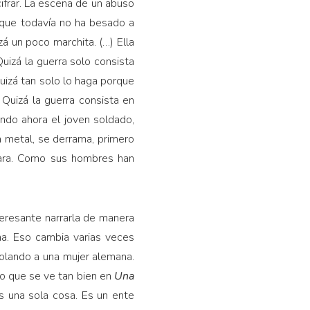
cifrar. La escena de un abuso
, que todavía no ha besado a
á un poco marchita. (…) Ella
uizá la guerra solo consista
quizá tan solo lo haga porque
. Quizá la guerra consista en
uando ahora el joven soldado,
a metal, se derrama, primero
 cara. Como sus hombres han
teresante narrarla de manera
ima. Eso cambia varias veces
iolando a una mujer alemana.
to que se ve tan bien en
Una
es una sola cosa. Es un ente