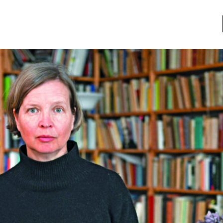
a
Libros usados
nario portátil de la literatura
a
Literatura
entos
Medioambiente
entos
Narrativas visuales
reserva
Pensamiento
ia
Pensamiento ilustrado
ia material de los libros
Personaje
as mentales
Personajes secundarios
Política