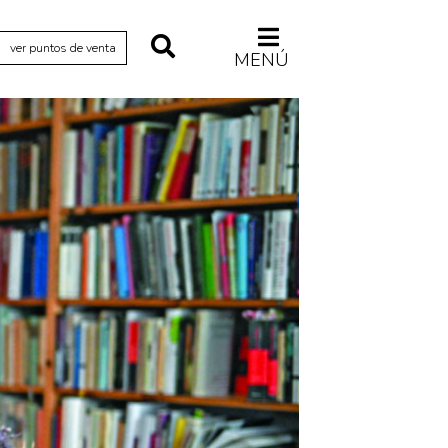
ver puntos de venta
MENÚ
Relecturas
Sociedad
Turismo accidental
Vidas paralelas
Voces y lecturas