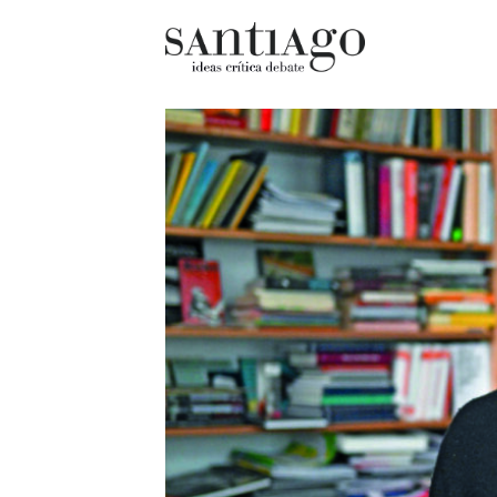
Cultur
Actualidad
Diccio
Archivo Cenfoto-UDP
chilen
Arquetipos de situación
Docum
Artes visuales
Fragm
Ciencia
Gran 
Cine y televisión
Histor
Ciudad
Histor
Cómics
Lagun
Críticas
Libros