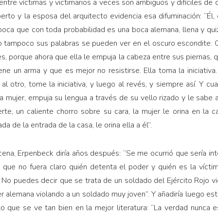
entre víctimas y victimarios a veces son ambiguos y difíciles de 
erto y la esposa del arquitecto evidencia esa difuminación: “Él
boca que con toda probabilidad es una boca alemana, llena y quiz
o tampoco sus palabras se pueden ver en el oscuro escondite. Q
es, porque ahora que ella le empuja la cabeza entre sus piernas, 
ne un arma y que es mejor no resistirse. Ella toma la iniciativa
l otro, tome la iniciativa, y luego al revés, y siempre así. Y c
la mujer, empuja su lengua a través de su vello rizado y le sabe 
te, un caliente chorro sobre su cara, la mujer le orina en la
da de la entrada de la casa, le orina ella a él”.
cena, Erpenbeck diría años después: “Se me ocurrió que sería in
ra que no fuera claro quién detenta el poder y quién es la víct
 No puedes decir que se trata de un soldado del Ejército Rojo v
r alemana violando a un soldado muy joven”. Y añadiría luego es
to que se ve tan bien en la mejor literatura: “La verdad nunca 