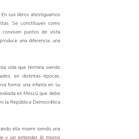
o. En sus libros atestiguamos
eltas. Se constituyen como
 conviven puntos de vista
produce una diferencia, una
ola vida que termina siendo
ades, en distintas épocas.
va forma: una infanta en su
r exiliada en Moscú que debe
 en la República Democrática
uando ella muere siendo una
ie y sin entender él mismo