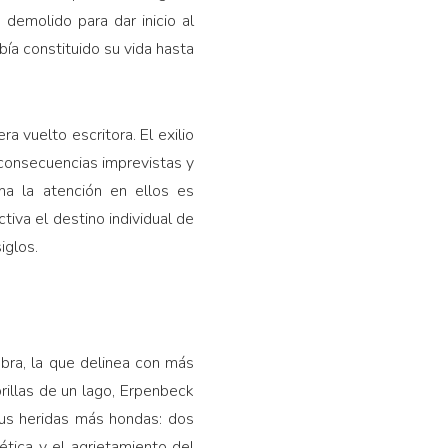
demolido para dar inicio al
bía constituido su vida hasta
a vuelto escritora. El exilio
 consecuencias imprevistas y
ma la atención en ellos es
tiva el destino individual de
iglos.
obra, la que delinea con más
rillas de un lago, Erpenbeck
sus heridas más hondas: dos
ética y el agrietamiento del