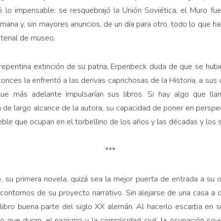
 lo impensable: se resquebrajó la Unión Soviética, el Muro fue 
mana y, sin mayores anuncios, de un día para otro, todo lo que ha
terial de museo.
a repentina extinción de su patria, Erpenbeck duda de que se hubier
onces la enfrentó a las derivas caprichosas de la Historia, a sus
ue más adelante impulsarían sus libros. Si hay algo que lla
 de largo alcance de la autora, su capacidad de poner en perspec
eble que ocupan en el torbellino de los años y las décadas y los s
***
o
, su primera novela, quizá sea la mejor puerta de entrada a su 
 contornos de su proyecto narrativo. Sin alejarse de una casa a o
ibro buena parte del siglo XX alemán. Al hacerlo escarba en 
 que duran, el nazismo y la complicidad civil, la ocupación sovi