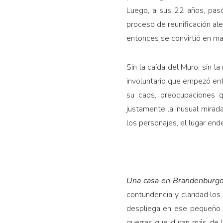
Luego, a sus 22 años, pasó
proceso de reunificación ale
entonces se convirtió en ma
Sin la caída del Muro, sin l
involuntario que empezó ent
su caos, preocupaciones q
justamente la inusual mirada
los personajes, el lugar end
Una casa en Brandenburg
contundencia y claridad los
despliega en ese pequeño l
guerras que duran más de lo