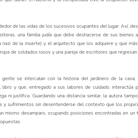
ededor de las vidas de los sucesivos ocupantes del lugar. Así, desf
solteras, una familia judía que debe deshacerse de sus bienes a
ia nazi de la muerte) y el arquitecto que los adquiere y que má
ropa de soldados rusos y una pareja de escritores que regresan
gente se intercalan con la historia del jardinero de la casa
l libro y que, entregado a sus labores de cuidado, interactú
ga ni justifica. Guardando una distancia similar, la autora tamp
 y sufrimientos sin desentenderse del contexto que los propicia
o un mismo desamparo, ocupando posiciones encontradas en un t
 opuestas.