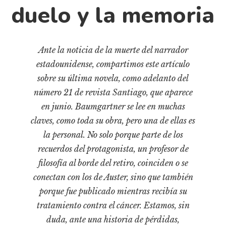
Cultura
duelo y la memoria
Diccionario portátil de la literatura chilena
Documentos
Fragmentos
Ante la noticia de la muerte del narrador
estadounidense, compartimos este artículo
Gran reserva
sobre su última novela, como adelanto del
Historia
número 21 de revista Santiago, que aparece
Historia material de los libros
en junio. Baumgartner se lee en muchas
Lagunas mentales
claves, como toda su obra, pero una de ellas es
Libros
la personal. No solo porque parte de los
recuerdos del protagonista, un profesor de
Libros usados
filosofía al borde del retiro, coinciden o se
Literatura
conectan con los de Auster, sino que también
Medioambiente
porque fue publicado mientras recibía su
Narrativas visuales
tratamiento contra el cáncer. Estamos, sin
Pensamiento
duda, ante una historia de pérdidas,