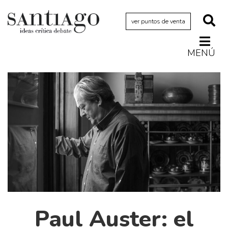
ver puntos de venta
MENÚ
Actualidad
Archivo Cenfoto-UDP
Arquetipos de situación
Artes visuales
Ciencia
Cine y televisión
Ciudad
Cómics
Críticas
Paul Auster: el