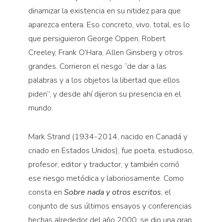
Pensamiento ilustrado
dinamizar la existencia en su nitidez para que
Personaje
aparezca entera. Eso concreto, vivo, total, es lo
Personajes secundarios
que persiguieron George Oppen, Robert
Creeley, Frank O’Hara, Allen Ginsberg y otros
Política
grandes. Corrieron el riesgo “de dar a las
Relecturas
palabras y a los objetos la libertad que ellos
Sociedad
piden”, y desde ahí dijeron su presencia en el
Turismo accidental
mundo.
Vidas paralelas
Mark Strand (1934-2014, nacido en Canadá y
Voces y lecturas
criado en Estados Unidos), fue poeta, estudioso,
profesor, editor y traductor, y también corrió
ese riesgo metódica y laboriosamente. Como
consta en
Sobre nada y otros escritos
, el
conjunto de sus últimos ensayos y conferencias
hechas alrededor del año 2000, se dio una gran