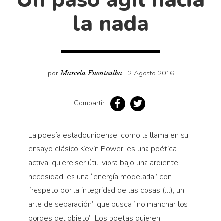
Cultura
la nada
Diccionario portátil de la literatura chilena
Documentos
Fragmentos
Gran reserva
por
Marcela Fuentealba
I 2 Agosto 2016
Historia
Historia material de los libros
Compartir:
Lagunas mentales
Libros
La poesía estadounidense, como la llama en su
Libros usados
ensayo clásico Kevin Power, es una poética
activa: quiere ser útil, vibra bajo una ardiente
Literatura
necesidad, es una “energía modelada” con
Medioambiente
“respeto por la integridad de las cosas (…), un
Narrativas visuales
arte de separación” que busca “no manchar los
Pensamiento
bordes del objeto”. Los poetas quieren