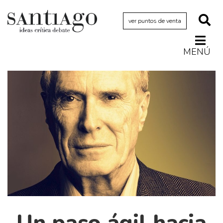
ver puntos de venta
MENÚ
Actualidad
Archivo Cenfoto-UDP
Arquetipos de situación
Artes visuales
Ciencia
Cine y televisión
Ciudad
Cómics
Críticas
Un paso ágil hacia