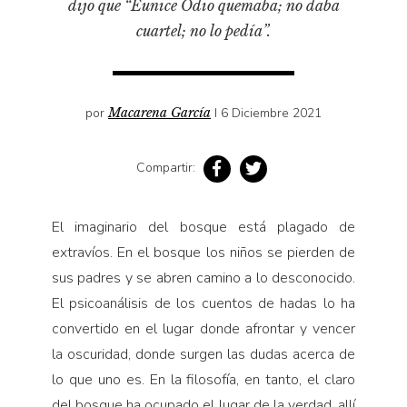
dijo que “Eunice Odio quemaba; no daba
Pensamiento ilustrado
cuartel; no lo pedía”.
Personaje
Personajes secundarios
Política
por
Macarena García
I 6 Diciembre 2021
Relecturas
Sociedad
Compartir:
Turismo accidental
Vidas paralelas
El imaginario del bosque está plagado de
extravíos. En el bosque los niños se pierden de
Voces y lecturas
sus padres y se abren camino a lo desconocido.
El psicoanálisis de los cuentos de hadas lo ha
convertido en el lugar donde afrontar y vencer
la oscuridad, donde surgen las dudas acerca de
lo que uno es. En la filosofía, en tanto, el claro
del bosque ha ocupado el lugar de la verdad, allí