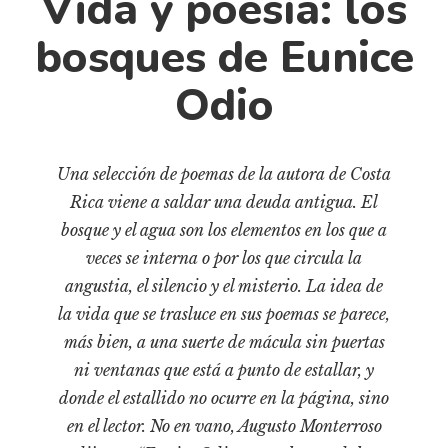
Vida y poesía: los
Cultura
Diccionario portátil de la literatura chilena
bosques de Eunice
Documentos
Odio
Fragmentos
Gran reserva
Historia
Una selección de poemas de la autora de Costa
Historia material de los libros
Rica viene a saldar una deuda antigua. El
Lagunas mentales
bosque y el agua son los elementos en los que a
Libros
veces se interna o por los que circula la
angustia, el silencio y el misterio. La idea de
Libros usados
la vida que se trasluce en sus poemas se parece,
Literatura
más bien, a una suerte de mácula sin puertas
Medioambiente
ni ventanas que está a punto de estallar, y
Narrativas visuales
donde el estallido no ocurre en la página, sino
en el lector. No en vano, Augusto Monterroso
Pensamiento