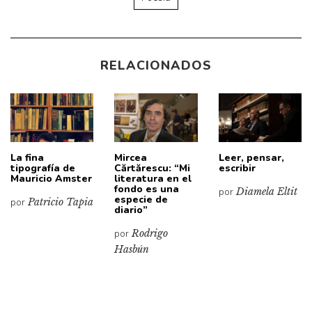
RELACIONADOS
La fina
Mircea
Leer, pensar,
tipografía de
Cărtărescu: “Mi
escribir
Mauricio Amster
literatura en el
fondo es una
por
Diamela Eltit
especie de
por
Patricio Tapia
diario”
por
Rodrigo
Hasbún