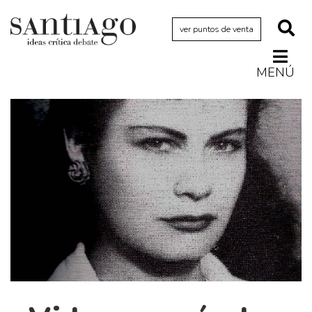
ver puntos de venta
MENÚ
Actualidad
Archivo Cenfoto-UDP
Arquetipos de situación
Artes visuales
Ciencia
Cine y televisión
Ciudad
Cómics
Críticas