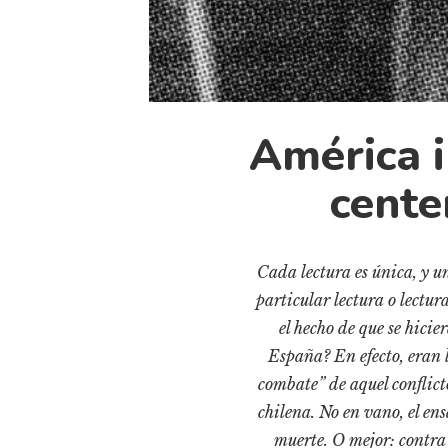
América i
cente
Cada lectura es única, y un
particular lectura o lectu
el hecho de que se hici
España? En efecto, eran l
combate” de aquel conflicto
chilena. No en vano, el en
muerte. O mejor: contra