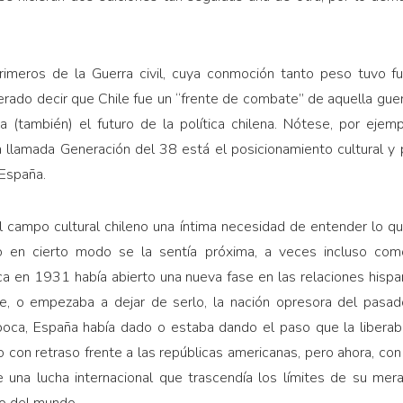
primeros de la Guerra civil, cuya conmoción tanto peso tuvo f
rado decir que Chile fue un “frente de combate” de aquella guerr
ba (también) el futuro de la política chilena. Nótese, por ejem
a llamada Generación del 38 está el posicionamiento cultural y 
 España.
l campo cultural chileno una íntima necesidad de entender lo q
ro en cierto modo se la sentía próxima, a veces incluso com
ca en 1931 había abierto una nueva fase en las relaciones hisp
te, o empezaba a dejar de serlo, la nación opresora del pasad
oca, España había dado o estaba dando el paso que la liberab
o con retraso frente a las repúblicas americanas, pero ahora, con
e una lucha internacional que trascendía los límites de su mera
ro del mundo.