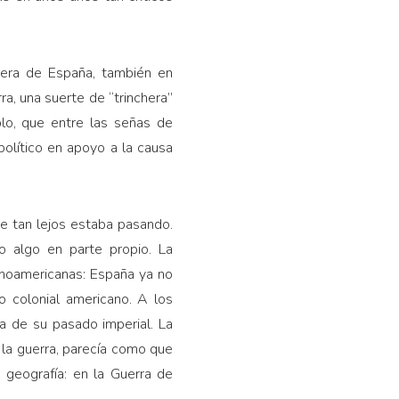
uera de España, también en
a, una suerte de “trinchera”
plo, que entre las señas de
político en apoyo a la causa
ue tan lejos estaba pasando.
o algo en parte propio. La
anoamericanas: España ya no
o colonial americano. A los
a de su pasado imperial. La
 la guerra, parecía como que
 geografía: en la Guerra de