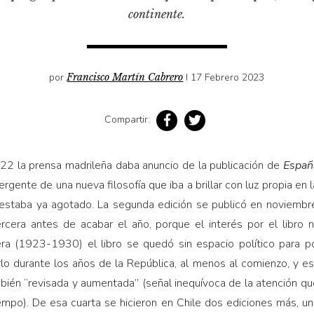
continente.
por
Francisco Martín Cabrero
I 17 Febrero 2023
Compartir:
22 la prensa madrileña daba anuncio de la publicación de
Españ
rgente de una nueva filosofía que iba a brillar con luz propia en 
io estaba ya agotado. La segunda edición se publicó en noviembr
cera antes de acabar el año, porque el interés por el libro 
era (1923-1930) el libro se quedó sin espacio político para p
arlo durante los años de la República, al menos al comienzo, y 
ién “revisada y aumentada” (señal inequívoca de la atención qu
empo). De esa cuarta se hicieron en Chile dos ediciones más, un