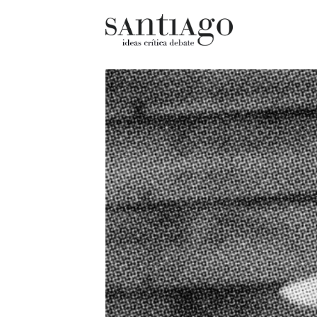
Cultur
Actualidad
Diccio
Archivo Cenfoto-UDP
chilen
Arquetipos de situación
Docum
Artes visuales
Fragm
Ciencia
Gran 
Cine y televisión
Histor
Ciudad
Histor
Cómics
Lagun
Críticas
Libros