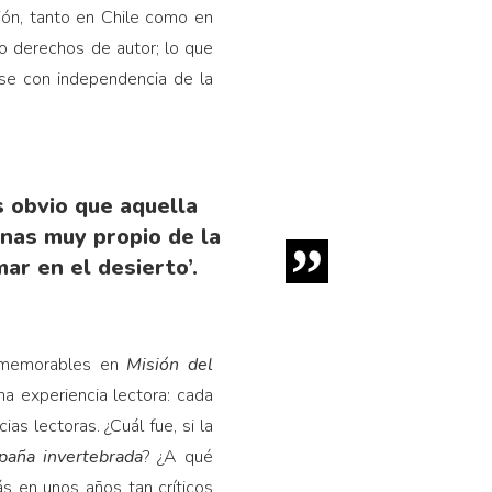
ión, tanto en Chile como en
 derechos de autor; lo que
se con independencia de la
Es obvio que aquella
anas muy propio de la
ar en el desierto’.
s memorables en
Misión del
a experiencia lectora: cada
ias lectoras. ¿Cuál fue, si la
paña invertebrada
? ¿A qué
s en unos años tan críticos