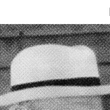
a
Libros usados
nario portátil de la literatura
a
Literatura
entos
Medioambiente
entos
Narrativas visuales
reserva
Pensamiento
ia
Pensamiento ilustrado
ia material de los libros
Personaje
as mentales
Personajes secundarios
Política