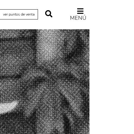
ver puntos de venta
MENÚ
Relecturas
Sociedad
Turismo accidental
Vidas paralelas
Voces y lecturas