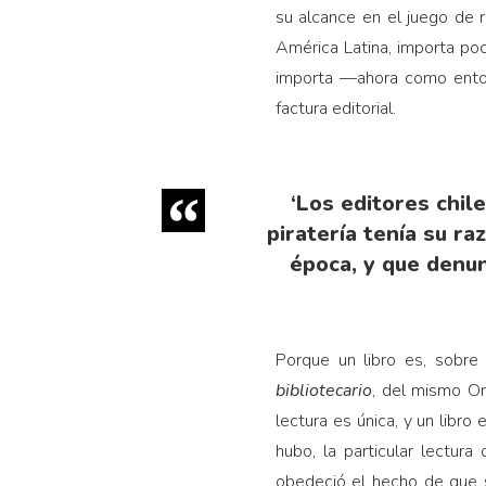
su alcance en el juego de 
América Latina, importa poc
importa —ahora como enton
factura editorial.
‘Los editores chile
piratería tenía su r
época, y que denun
Porque un libro es, sobre
bibliotecario
, del mismo Or
lectura es única, y un libro 
hubo, la particular lectur
obedeció el hecho de que s