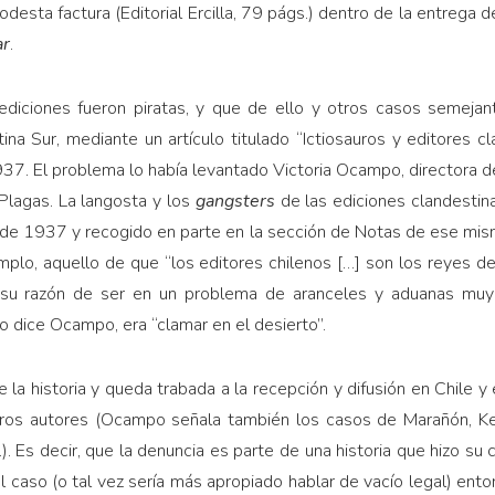
desta factura (Editorial Ercilla, 79 págs.) dentro de la entrega
ar
.
diciones fueron piratas, y que de ello y otros casos semejan
ina Sur, mediante un artículo titulado “Ictiosauros y editores c
. El problema lo había levantado Victoria Ocampo, directora de
“Plagas. La langosta y los
gangsters
de las ediciones clandestina
de 1937 y recogido en parte en la sección de Notas de ese mi
emplo, aquello de que “los editores chilenos […] son los reyes del
ía su razón de ser en un problema de aranceles y aduanas muy
o dice Ocampo, era “clamar en el desierto”.
 la historia y queda trabada a la recepción y difusión en Chile 
tros autores (Ocampo señala también los casos de Marañón, Key
). Es decir, que la denuncia es parte de una historia que hizo su c
l caso (o tal vez sería más apropiado hablar de vacío legal) entor