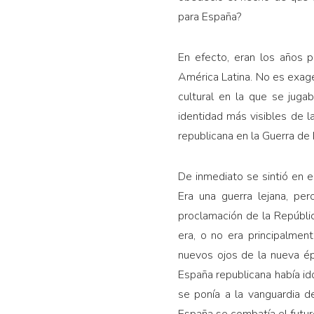
para España?
En efecto, eran los años 
América Latina. No es exage
cultural en la que se juga
identidad más visibles de l
republicana en la Guerra de
De inmediato se sintió en e
Era una guerra lejana, pe
proclamación de la Repúbli
era, o no era principalmen
nuevos ojos de la nueva ép
España republicana había id
se ponía a la vanguardia d
España se combatía el futu