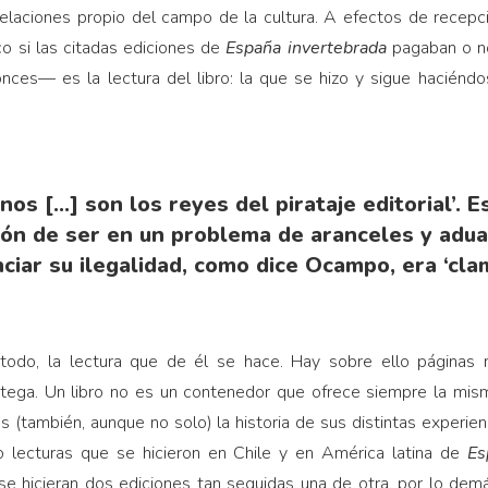
relaciones propio del campo de la cultura. A efectos de recepc
o si las citadas ediciones de
España invertebrada
pagaban o no
ces— es la lectura del libro: la que se hizo y sigue haciéndo
nos […] son los reyes del pirataje editorial’. 
azón de ser en un problema de aranceles y adu
ciar su ilegalidad, como dice Ocampo, era ‘clam
 todo, la lectura que de él se hace. Hay sobre ello página
tega. Un libro no es un contenedor que ofrece siempre la mism
es (también, aunque no solo) la historia de sus distintas experienc
a o lecturas que se hicieron en Chile y en América latina de
Es
e hicieran dos ediciones tan seguidas una de otra, por lo demá