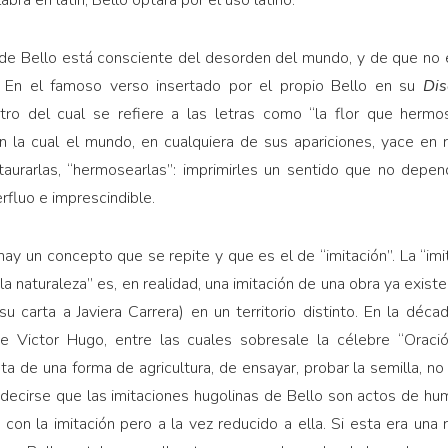
bra en latín, Bello optará por el uso latino.
 de Bello está consciente del desorden del mundo, y de que no 
o. En el famoso verso insertado por el propio Bello en su
Dis
tro del cual se refiere a las letras como “la flor que hermos
n la cual el mundo, en cualquiera de sus apariciones, yace en r
aurarlas, “her­mosearlas”: imprimirles un sentido que no depen
rfluo e imprescindible.
 hay un concepto que se repite y que es el de “imitación”. La “im
 la naturaleza” es, en realidad, una imitación de una obra ya exist
u carta a Javiera Carrera) en un territorio distinto. En la déca
e Victor Hugo, entre las cuales sobresale la célebre “Oració
ta de una forma de agricultura, de ensayar, probar la semilla, no 
 decirse que las imitaciones hugolinas de Bello son actos de hum
con la imitación pero a la vez reducido a ella. Si esta era una