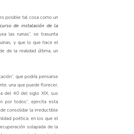
es posible tal cosa como un
curso de instala­ción de la
ea las ruinas”, se trasunta
uinas, y que lo que hace el
de de la realidad última, un
itación”, que podría pensarse
ente, una que puede florecer,
da del 40 del siglo XIX, sus
n por todos”, ejercita esta
de consolidar la irreductible
ildad poética, en los que el
 recuperación solapada de la