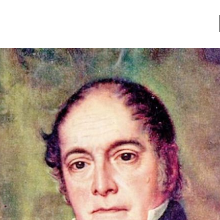
a
Libros usados
nario portátil de la literatura
a
Literatura
entos
Medioambiente
entos
Narrativas visuales
reserva
Pensamiento
ia
Pensamiento ilustrado
ia material de los libros
Personaje
as mentales
Personajes secundarios
Política