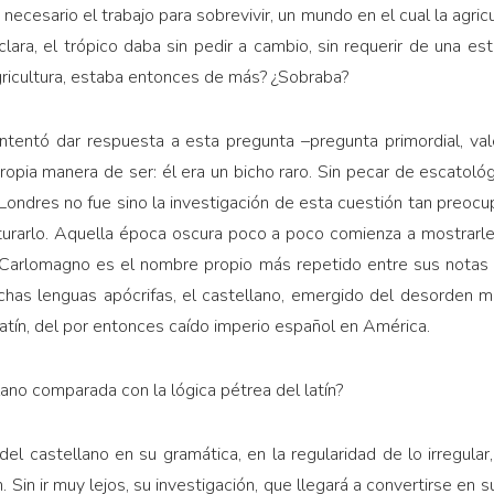
necesario el trabajo para sobrevivir, un mundo en el cual la agricul
lara, el trópico daba sin pedir a cambio, sin requerir de una est
gricultura, estaba entonces de más? ¿Sobraba?
intentó dar respuesta a esta pregunta –pregunta primordial, va
opia manera de ser: él era un bicho raro. Sin pecar de escatoló
 Londres no fue sino la investigación de esta cuestión tan preocu
urarlo. Aquella época oscura poco a poco comienza a mostrarle
io (Carlomagno es el nombre propio más repetido entre sus nota
has lenguas apócrifas, el castellano, emergido del desorden me
o latín, del por entonces caído imperio español en América.
lano comparada con la lógica pétrea del latín?
 del castellano en su gramática, en la regularidad de lo irregul
Sin ir muy lejos, su investigación, que llegará a convertirse en 