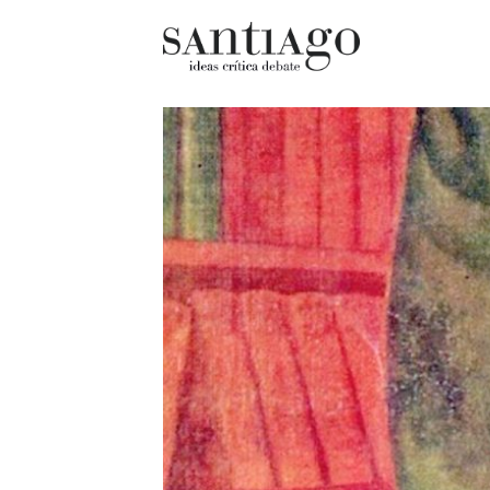
Cultur
Actualidad
Diccio
Archivo Cenfoto-UDP
chilen
Arquetipos de situación
Docum
Artes visuales
Fragm
Ciencia
Gran 
Cine y televisión
Histor
Ciudad
Histor
Cómics
Lagun
Críticas
Libros