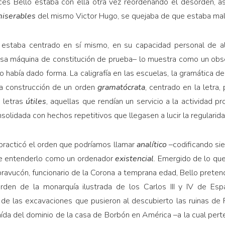
onces Bello estaba con ella otra vez reordenando el desorden, a
miserables
del mismo Victor Hugo, se quejaba de que estaba mal 
 estaba centrado en sí mismo, en su capacidad personal de alc
esa máquina de constitución de prueba– lo muestra como un obses
 había dado forma. La caligrafía en las escuelas, la gramática de l
a construc­ción de un orden
gramatócrata
, centrado en la letra,
s letras
útiles
, aquellas que rendían un servicio a la actividad pr
olidada con hechos repetitivos que llegasen a lucir la regularid
 practicó el orden que po­dríamos llamar
analítico
–codificando si
ble entenderlo como un ordenador
existencial
. Emergido de lo qu
bravucón, funcionario de la Corona a temprana edad, Bello preten
rden de la monarquía ilustrada de los Carlos III y IV de Esp
o de las excavaciones que pusieron al descubierto las ruinas d
aída del dominio de la casa de Borbón en América –a la cual perte