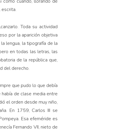
sí como cuando, llorando de
escrita.
anzarlo. Toda su actividad
o por la aparición objetiva
a lengua, la tipografía de la
 pero en todas las letras, las
obatoria de la república que,
ad del derecho.
empre que pudo lo que debía
e había de clase media entre
dió el orden desde muy niño,
aña. En 1759, Carlos III se
e Pompeya. Esa efeméride es
necía Fernando VII, nieto de