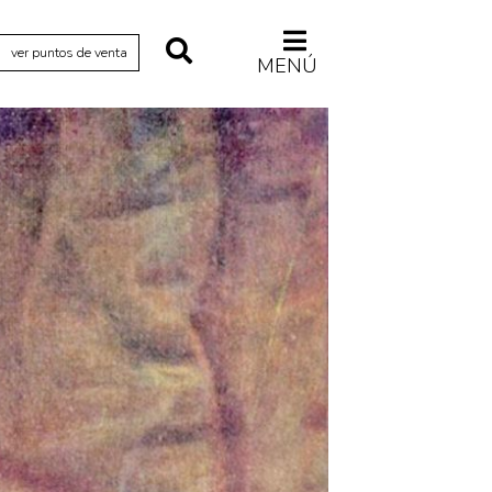
ver puntos de venta
MENÚ
Relecturas
Sociedad
Turismo accidental
Vidas paralelas
Voces y lecturas