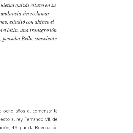
quietud quizás estuvo en su
 abundancia sin reclamar
smo, estudió con ahínco el
del latín, una transgresión
o, pensaba Bello, consciente
a ocho años al comenzar la
sto al rey Fernando VII, de
ación; 49, para la Revolución