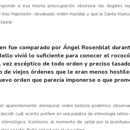
esponde a esa misma preocupación obsesiva: las ilegales re
 –tras Napoleón– de­valuado orden mundial, y que la Santa Alianza
taurar.
n fue comparado por Án­gel Rosenblat durant
ello vivió lo suficiente para conocer el rococó 
l vez escéptico de todo orden y preciso tasado
co de viejos órdenes que le eran menos hostil
uevo orden que parecía imponerse o que prome
a del aparentemente atemporal orden bellista podemos observa
ecidir cuál acento preferir en una palabra de etimología latina o
 etimológica. Asimismo, al momento de optar por la acentuació