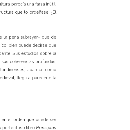
tura parecía una farsa inútil.
ructura que lo ordeñase. ¿El
le la pena subrayar– que de
gico, bien puede decirse que
pante. Sus estudios sobre la
 sus coherencias profundas,
s londinenses) aparece como
dieval, llega a parecerle la
ar, en el orden que puede ser
su portentoso libro
Principios