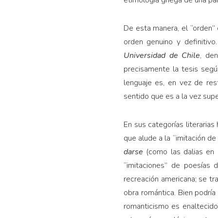
etimología griega de una pala
De esta manera, el “orden”
orden genuino y definitiv
Universidad de Chile
, den
precisamente la tesis segú
lenguaje es, en vez de rest
sentido que es a la vez supe
En sus categorías literarias
que alude a la “imitación de
darse
(como las dalias en s
“imitaciones” de poesías d
recreación americana; se tra
obra romántica. Bien podría
romanticismo es enaltecido 