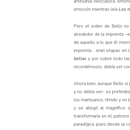
artesa­nía neoclásica, ent
emoción mientras leía
Los 
Pero el orden de Bello no
alrededor de la imprenta –
de aquello a lo que él mismo
imprenta… eran etapas en l
bellas
y por sobre todo la
recordémoslo, debía ser cons
Ahora bien, aunque Bello sí
y no debía ser– es preferi
los mantuanos, tímido y no 
y se allegó al magnífico o
transformaría en el patron
paradójica, pues desde la c