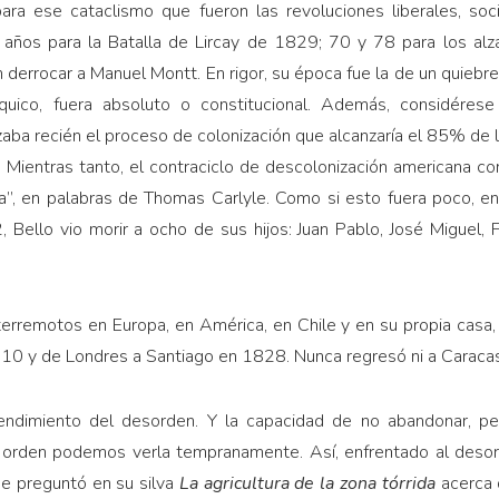
ra ese cataclismo que fueron las revoluciones liberales, soci
años para la Batalla de Lircay de 1829; 70 y 78 para los alza
rrocar a Manuel Montt. En rigor, su época fue la de un quiebre mi
quico, fuera absoluto o constitucional. Además, considéres
a recién el proceso de colonización que alcanzaría el 85% de la
. Mientras tanto, el contraciclo de descolonización americana c
ca”, en palabras de Thomas Carlyle. Como si esto fuera poco,
ello vio morir a ocho de sus hijos: Juan Pablo, José Miguel, Fr
terremotos en Europa, en América, en Chile y en su propia casa,
10 y de Londres a Santiago en 1828. Nunca regresó ni a Caracas
endimiento del desorden. Y la capacidad de no abandonar, pes
al orden podemos verla tempranamente. Así, enfrentado al desord
se preguntó en su silva
La agricultura de la zona tórrida
acerca 