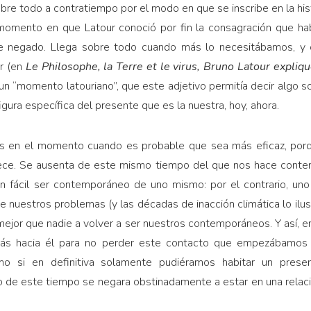
e todo a contratiempo por el modo en que se inscribe en la histor
omento en que Latour conoció por fin la consagración que hab
nte negado. Llega sobre todo cuando más lo necesitábamos, 
ir (en
Le Philosophe, la Terre et le virus, Bruno Latour expliqué
n “momento latouriano”, que este adjetivo permitía decir algo so
igura específica del presente que es la nuestra, hoy, ahora.
a: es en el momento cuando es probable que sea más eficaz, porq
ece. Se ausenta de este mismo tiempo del que nos hace conte
tan fácil ser contemporáneo de uno mismo: por el contrario, uno
e nuestros problemas (y las décadas de inacción climática lo ilu
 mejor que nadie a volver a ser nuestros contemporáneos. Y así
ás hacia él para no perder este contacto que empezábamos 
o si en definitiva solamente pudiéramos habitar un present
o de este tiempo se negara obstinadamente a estar en una relac