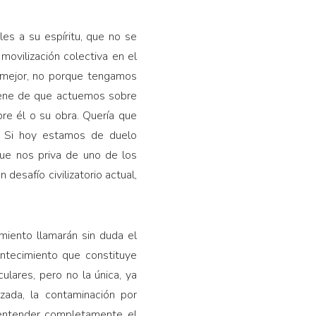
es a su espíritu, que no se
movilización colectiva en el
s mejor, no porque tengamos
viene de que actuemos sobre
bre él o su obra. Quería que
r. Si hoy estamos de duelo
que nos priva de uno de los
desafío civilizatorio actual,
miento llamarán sin duda el
ntecimiento que constituye
lares, pero no la única, ya
izada, la contaminación por
 entender completamente el