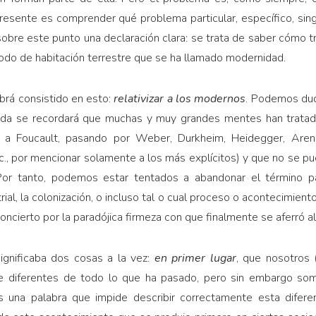
resente es comprender qué problema particular, específico, sing
sobre este punto una declaración clara: se trata de saber cómo tr
 modo de habitación terrestre que se ha llamado modernidad.
abrá consistido en esto:
relativizar a los modernos
. Podemos dud
duda se recordará que muchas y muy grandes mentes han tratado
e a Foucault, pasando por Weber, Durkheim, Heidegger, Aren
tc., por mencionar solamente a los más explícitos) y que no se p
or tanto, podemos estar tentados a abandonar el término pa
ial, la colonización, o incluso tal o cual proceso o acontecimient
oncierto por la paradójica firmeza con que finalmente se aferró 
ignificaba dos cosas a la vez:
en primer lugar
, que nosotros
te diferentes de todo lo que ha pasado, pero sin embargo so
 una palabra que impide describir correctamente esta diferenc