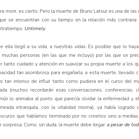
morir, es cierto. Pero la muerte de Bruno Latour es una de las
que se encuentran con su tiempo en la relación más contraria
ntratiempo.
Untimely
.
e ella llegó a su vida, a nuestras vidas. Es posible que lo ha
 a muchas personas (en las que me incluyo) por las que se p
er tanto cuidado y atención en suavizar su propia muerte a los 
pacidad tan asombrosa para engañarla, a esta muerte, llevado c
eo tan intenso de influir tanto como pudiera en el curso del m
ada (muchos recordarán esas conversaciones, conferencias, ch
mún lo animaba al punto que parecía olvidar la enfermedad y el
mirada intranquila, con la vitalidad misma), ya había logrado
scuros que habíamos terminado por no creerlos sino a media
r sorpresa. Como, sin duda, la muerte debe llegar:
a pesar de to