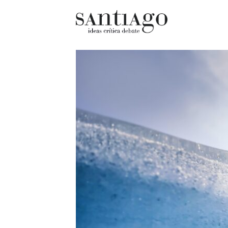
Cultur
Actualidad
Diccio
Archivo Cenfoto-UDP
chilen
Arquetipos de situación
Docum
Artes visuales
Fragm
Ciencia
Gran 
Cine y televisión
Histor
Ciudad
Histor
Cómics
Lagun
Críticas
Libros