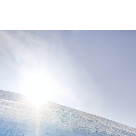
a
Libros usados
nario portátil de la literatura
a
Literatura
entos
Medioambiente
entos
Narrativas visuales
reserva
Pensamiento
ia
Pensamiento ilustrado
ia material de los libros
Personaje
as mentales
Personajes secundarios
Política