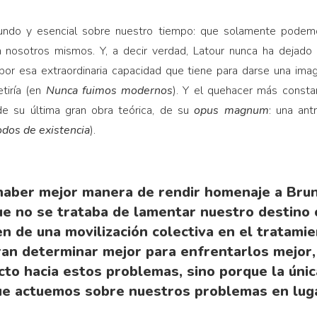
fundo y esencial sobre nuestro tiempo: que solamente podemos
n nosotros mismos. Y, a decir verdad, Latour nunca ha dejado 
por esa extraordinaria capacidad que tiene para darse una imag
etiría (en
Nunca fuimos modernos
). Y el quehacer más consta
de su última gran obra teórica, de su
opus magnum
: una ant
odos de existencia
).
haber mejor manera de rendir homenaje a Bru
que no se trataba de lamentar nuestro destino 
en de una movilización colectiva en el tratami
ran determinar mejor para enfrentarlos mejo
cto hacia estos problemas, sino porque la únic
ue actuemos sobre nuestros problemas en lugar