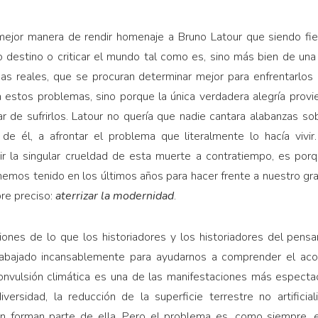
ejor manera de rendir homenaje a Bruno Latour que siendo fiel
 destino o criticar el mundo tal como es, sino más bien de una 
as reales, que se procuran determinar mejor para enfrentarlo
a estos problemas, sino porque la única verdadera alegría pro
 de sufrirlos. Latour no quería que nadie cantara alabanzas so
 de él, a afrontar el problema que literalmente lo hacía vivi
ir la singular crueldad de esta muerte a contratiempo, es por
mos tenido en los últimos años para hacer frente a nuestro gran 
re preciso:
aterrizar la modernidad
.
iones de lo que los historiadores y los historiadores del pensa
 trabajado incansablemente para ayudarnos a comprender el aco
onvulsión climática es una de las manifestaciones más espectacu
versidad, la reducción de la superficie terrestre no artificial
bién forman parte de ella. Pero el problema es, como siempre,