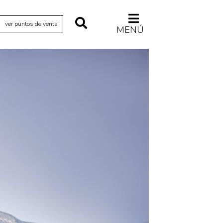
ver puntos de venta
MENÚ
Relecturas
Sociedad
Turismo accidental
Vidas paralelas
Voces y lecturas