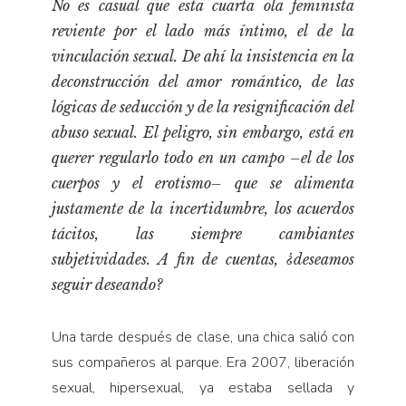
No es casual que esta cuarta ola feminista
Pensamiento ilustrado
reviente por el lado más íntimo, el de la
Personaje
vinculación sexual. De ahí la insistencia en la
Personajes secundarios
deconstrucción del amor romántico, de las
Política
lógicas de seducción y de la resignificación del
abuso sexual. El peligro, sin embargo, está en
Relecturas
querer regularlo todo en un campo –el de los
Sociedad
cuerpos y el erotismo– que se alimenta
Turismo accidental
justamente de la incertidumbre, los acuerdos
Vidas paralelas
tácitos, las siempre cambiantes
Voces y lecturas
subjetividades. A fin de cuentas, ¿deseamos
seguir deseando?
Una tarde después de clase, una chica salió con
sus compañeros al parque. Era 2007, liberación
sexual, hipersexual, ya estaba sellada y