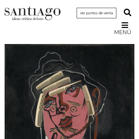
ver puntos de venta
MENÚ
Actualidad
Archivo Cenfoto-UDP
Arquetipos de situación
Artes visuales
Ciencia
Cine y televisión
Ciudad
Cómics
Críticas