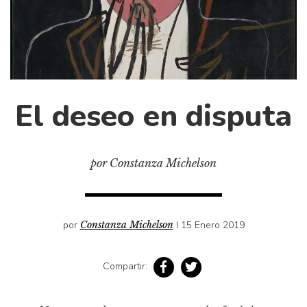
Cultura
Diccionario portátil de la literatura chilena
Documentos
Fragmentos
Gran reserva
El deseo en disputa
Historia
Historia material de los libros
Lagunas mentales
por Constanza Michelson
Libros
Libros usados
por
Constanza Michelson
I 15 Enero 2019
Literatura
Medioambiente
Compartir:
Narrativas visuales
Pensamiento