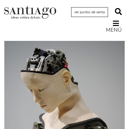
ver puntos de venta
MENÚ
Actualidad
Archivo Cenfoto-UDP
Arquetipos de situación
Artes visuales
Ciencia
Cine y televisión
Ciudad
Cómics
Críticas