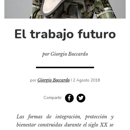
Cultura
Diccionario portátil de la literatura chilena
Documentos
Fragmentos
El trabajo futuro
Gran reserva
Historia
por Giorgio Boccardo
Historia material de los libros
Lagunas mentales
Libros
por
Giorgio Boccardo
I 2 Agosto 2018
Libros usados
Literatura
Compartir:
Medioambiente
Narrativas visuales
Las formas de integración, protección y
Pensamiento
bienestar construidas durante el siglo XX se