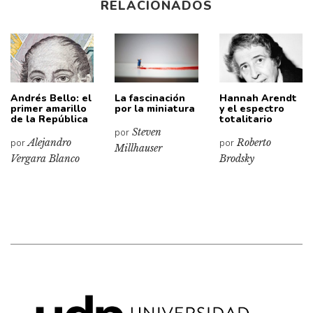
RELACIONADOS
Andrés Bello: el
La fascinación
Hannah Arendt
primer amarillo
por la miniatura
y el espectro
de la República
totalitario
por
Steven
por
Alejandro
por
Roberto
Millhauser
Vergara Blanco
Brodsky