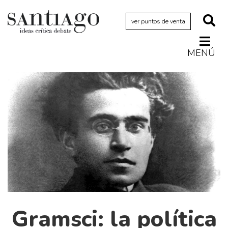
ver puntos de venta
MENÚ
Actualidad
Archivo Cenfoto-UDP
Arquetipos de situación
Artes visuales
Ciencia
Cine y televisión
Ciudad
Cómics
Críticas
Gramsci: la política