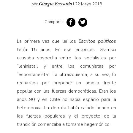
Pensamiento ilustrado
por
Giorgio Boccardo
I 22 Mayo 2018
Personaje
Compartir:
Personajes secundarios
Política
La primera vez que leí los
Escritos políticos
Relecturas
tenía 15 años. En ese entonces, Gramsci
Sociedad
causaba sospecha entre los socialistas por
Turismo accidental
“leninista”, y entre los comunistas por
Vidas paralelas
“espontaneista”. La ultraizquierda, a su vez, lo
Voces y lecturas
rechazaba por proponer un amplio frente
popular con las fuerzas democráticas. Eran los
años 90 y en Chile no había espacio para la
heterodoxia. La derrota había calado hondo en
las fuerzas populares y el proyecto de la
transición comenzaba a tornarse hegemónico.