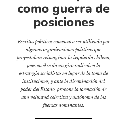
Cultura
como guerra de
Diccionario portátil de la literatura chilena
posiciones
Documentos
Fragmentos
Gran reserva
Escritos políticos comenzó a ser utilizado por
Historia
algunas organizaciones políticas que
Historia material de los libros
proyectaban reimaginar la izquierda chilena,
Lagunas mentales
pues en él se da un giro radical en la
Libros
estrategia socialista: en lugar de la toma de
instituciones, y ante la diseminación del
Libros usados
poder del Estado, propone la formación de
Literatura
una voluntad colectiva y autónoma de las
Medioambiente
fuerzas dominantes.
Narrativas visuales
Pensamiento