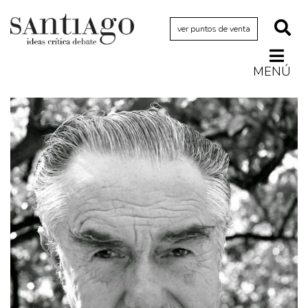
ver puntos de venta
MENÚ
Actualidad
Archivo Cenfoto-UDP
Arquetipos de situación
Artes visuales
Ciencia
Cine y televisión
Ciudad
Cómics
Críticas