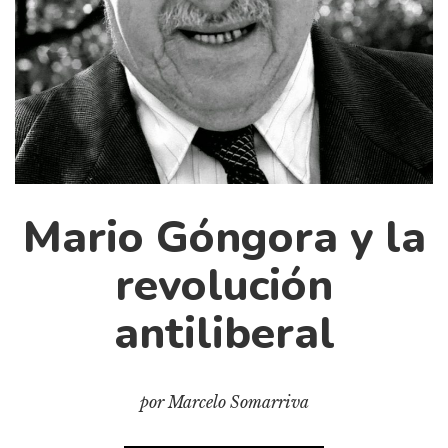
Cultura
Diccionario portátil de la literatura chilena
Documentos
Fragmentos
Gran reserva
Historia
Historia material de los libros
Mario Góngora y la
Lagunas mentales
Libros
revolución
Libros usados
antiliberal
Literatura
Medioambiente
Narrativas visuales
por Marcelo Somarriva
Pensamiento