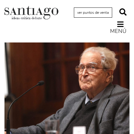
ver puntos de venta
MENÚ
Actualidad
Archivo Cenfoto-UDP
Arquetipos de situación
Artes visuales
Ciencia
Cine y televisión
Ciudad
Cómics
Críticas