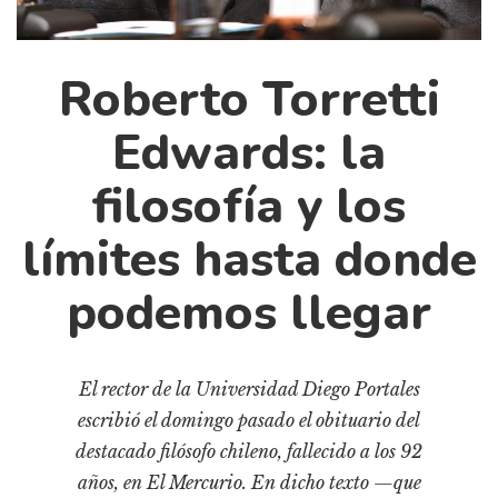
Cultura
Diccionario portátil de la literatura chilena
Documentos
Roberto Torretti
Fragmentos
Edwards: la
Gran reserva
Historia
filosofía y los
Historia material de los libros
límites hasta donde
Lagunas mentales
Libros
podemos llegar
Libros usados
Literatura
El rector de la Universidad Diego Portales
Medioambiente
escribió el domingo pasado el obituario del
Narrativas visuales
destacado filósofo chileno, fallecido a los 92
Pensamiento
años, en El Mercurio. En dicho texto —que