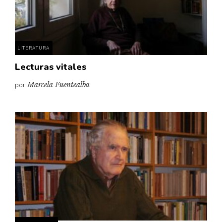
Pensamiento ilustrado
Personaje
Personajes secundarios
LITERATURA
Política
Lecturas vitales
Relecturas
por
Marcela Fuentealba
Sociedad
Turismo accidental
Vidas paralelas
Voces y lecturas