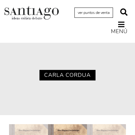
ver puntos de venta
MENÚ
Actualidad
Archivo Cenfoto-UDP
Arquetipos de situación
Artes visuales
CARLA CORDUA
Ciencia
Cine y televisión
Ciudad
Cómics
Críticas