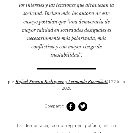
Pensamiento ilustrado
los intereses y las tensiones que atraviesan la
Personaje
sociedad. Incluso más, los autores de este
ensayo postulan que “una democracia de
Personajes secundarios
mayor calidad en sociedades desiguales es
Política
necesariamente más polarizada, más
Relecturas
conflictiva y con mayor riesgo de
Sociedad
inestabilidad”.
Turismo accidental
Vidas paralelas
por
Rafael Piñeiro Rodríguez y Fernando Rosenblatt
I 22 Julio
Voces y lecturas
2020
Compartir:
La democracia, como régimen político, es un