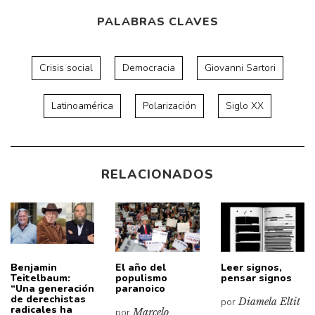
PALABRAS CLAVES
Crisis social
Democracia
Giovanni Sartori
Latinoamérica
Polarización
Siglo XX
RELACIONADOS
Benjamin
El año del
Leer signos,
Teitelbaum:
populismo
pensar signos
“Una generación
paranoico
de derechistas
por
Diamela Eltit
radicales ha
por
Marcelo