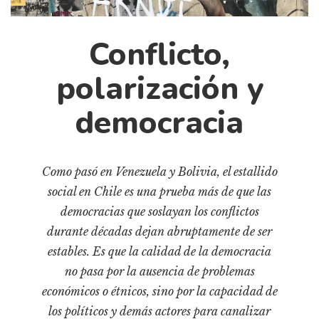
Cultura
Diccionario portátil de la literatura chilena
Conflicto,
Documentos
Fragmentos
polarización y
Gran reserva
democracia
Historia
Historia material de los libros
Lagunas mentales
Como pasó en Venezuela y Bolivia, el estallido
Libros
social en Chile es una prueba más de que las
democracias que soslayan los conflictos
Libros usados
durante décadas dejan abruptamente de ser
Literatura
estables. Es que la calidad de la democracia
Medioambiente
no pasa por la ausencia de problemas
Narrativas visuales
económicos o étnicos, sino por la capacidad de
Pensamiento
los políticos y demás actores para canalizar