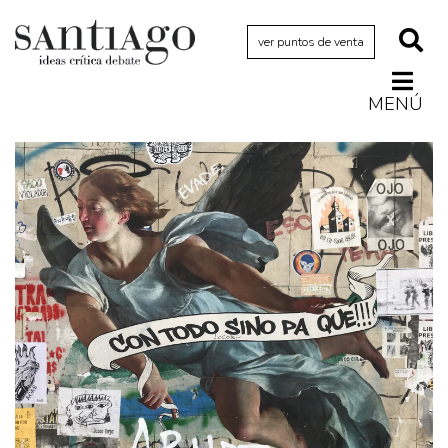
ver puntos de venta
MENÚ
Actualidad
Archivo Cenfoto-UDP
Arquetipos de situación
Artes visuales
Ciencia
Cine y televisión
Ciudad
Cómics
Críticas