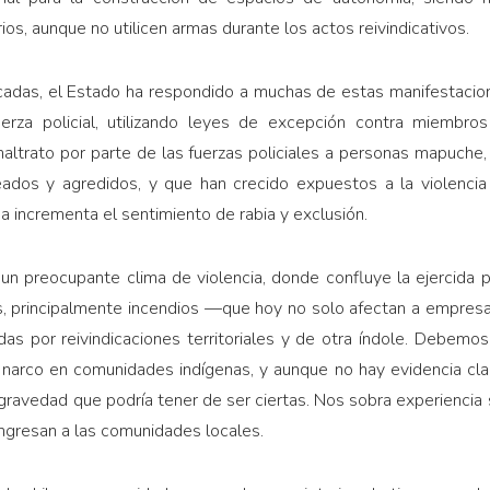
ios, aunque no utilicen armas durante los actos reivindicativos.
écadas, el Estado ha respondido a muchas de estas manifestaci
erza policial, utilizando leyes de excepción contra miembr
altrato por parte de las fuerzas policiales a personas mapuche
eados y agredidos, y que han crecido expuestos a la violencia 
a incrementa el sentimiento de rabia y exclusión.
e un preocupante clima de violencia, donde confluye la ejercida 
, principalmente incendios —que hoy no solo afectan a empresas
das por reivindicaciones territoriales y de otra índole. Debem
 narco en comunidades indígenas, y aunque no hay evidencia clar
ravedad que podría tener de ser ciertas. Nos sobra experiencia
ingresan a las comunidades locales.