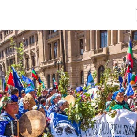
a
Libros usados
nario portátil de la literatura
a
Literatura
entos
Medioambiente
entos
Narrativas visuales
reserva
Pensamiento
ia
Pensamiento ilustrado
ia material de los libros
Personaje
as mentales
Personajes secundarios
Política