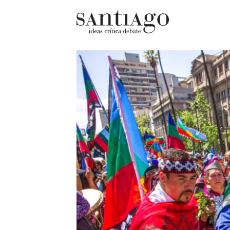
Cultur
Actualidad
Diccio
Archivo Cenfoto-UDP
chilen
Arquetipos de situación
Docum
Artes visuales
Fragm
Ciencia
Gran 
Cine y televisión
Histor
Ciudad
Histor
Cómics
Lagun
Críticas
Libros