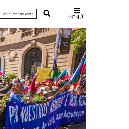
ver puntos de venta
MENÚ
Relecturas
Sociedad
Turismo accidental
Vidas paralelas
Voces y lecturas