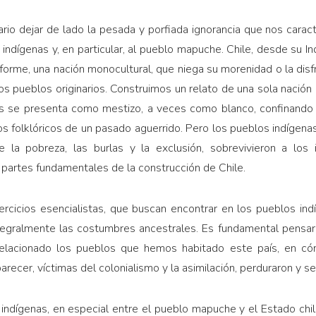
io dejar de lado la pesada y porfiada ignorancia que nos carac
 indígenas y, en particular, al pueblo mapuche. Chile, desde su 
forme, una nación monocultural, que niega su morenidad o la disfr
 los pueblos originarios. Construimos un relato de una sola nac
s se presenta como mestizo, a veces como blanco, confinando 
os folklóricos de un pasado aguerrido. Pero los pueblos indígenas
e la pobreza, las burlas y la exclusión, sobrevivieron a los 
partes fundamentales de la construcción de Chile.
cicios esencialistas, que buscan encontrar en los pueblos indíg
tegralmente las costumbres ancestrales. Es fundamental pensar e
lacionado los pueblos que hemos habitado este país, en c
ecer, víctimas del colonialismo y la asimilación, perduraron y s
 indígenas, en especial entre el pueblo mapuche y el Estado ch