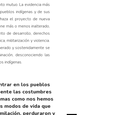
ento mutuo. La evidencia más
 pueblos indígenas y de sus
chaza el proyecto de nueva
iene más o menos inalterado,
nto de desarrollo, derechos
a, militarización y violencia.
enerado y sostenidamente se
minación, desconociendo las
os indígenas.
ntrar en los pueblos
lmente las costumbres
formas como nos hemos
os modos de vida que
imilación, perduraron y