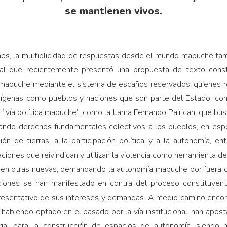
se mantienen vivos.
ños, la multiplicidad de respuestas desde el mundo mapuche tam
al que recientemente presentó una propuesta de texto constit
mapuche mediante el sistema de escaños reservados, quienes re
dígenas como pueblos y naciones que son parte del Estado, com
a “vía política mapuche”, como la llama Fernando Pairican, que bus
grando derechos fundamentales colectivos a los pueblos, en espe
ión de tierras, a la participación política y a la autonomía, en
iones que reivindican y utilizan la violencia como herramienta de
gen otras nuevas, demandando la autonomía mapuche por fuera 
iones se han manifestado en contra del proceso constituyen
epresentativo de sus intereses y demandas. A medio camino encon
abiendo optado en el pasado por la vía institucional, han apost
torial para la construcción de espacios de autonomía, siendo