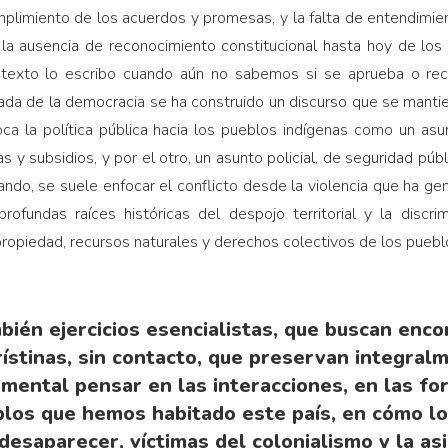
umplimiento de los acuerdos y promesas, y la falta de entendimi
 la ausencia de reconocimiento constitucional hasta hoy de los
 texto lo escribo cuando aún no sabemos si se aprueba o re
gada de la democracia se ha construido un discurso que se mant
oca la política pública hacia los pueblos indígenas como un asu
s y subsidios, y por el otro, un asunto policial, de seguridad públic
ando, se suele enfocar el conflicto desde la violencia que ha g
profundas raíces históricas del despojo territorial y la discri
propiedad, recursos naturales y derechos colectivos de los puebl
ién ejercicios esencialistas, que buscan enco
rístinas, sin contacto, que preservan integra
amental pensar en las interacciones, en las 
blos que hemos habitado este país, en cómo l
esaparecer, víctimas del colonialismo y la as