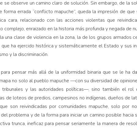
e se observe un camino claro de solución. Sin embargo, de la sol
 forma errada “conflicto mapuche”, queda la impresión de que s
ica cara, relacionado con las acciones violentas que reivindic
o complejo, enraizado en la historia más profunda y negada de nu
a una clase de violencia en la zona, la de los grupos armados 
a que ha ejercido histórica y sistemáticamente el Estado y sus in
smo y la discriminación.
para pensar más allá de la uniformidad binaria que se le ha dad
 mapa no solo al pueblo mapuche —con su diversidad de opinion
 los tribunales y las autoridades políticas—, sino también el r
as de loteos de predios, campesinos no indígenas, dueños de lat
as que son reivindicadas por comunidades mapuche, solo por no
 del problema y de la forma para iniciar un camino posible hacia su
tiva trunca, ineficaz para pensar seriamente la manera de resol