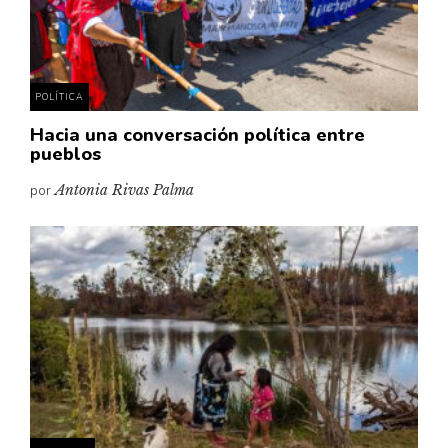
Pensamiento ilustrado
Personaje
Personajes secundarios
POLÍTICA
Política
Hacia una conversación política entre
Relecturas
pueblos
Sociedad
por
Antonia Rivas Palma
Turismo accidental
Vidas paralelas
Voces y lecturas