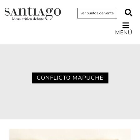
ver puntos de venta
MENÚ
Actualidad
Archivo Cenfoto-UDP
Arquetipos de situación
Artes visuales
CONFLICTO MAPUCHE
Ciencia
Cine y televisión
Ciudad
Cómics
Críticas