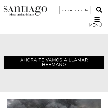
ver puntos de venta
MENÚ
Actualidad
Archivo Cenfoto-UDP
Arquetipos de situación
Artes visuales
AHORA TE VAMOS A LLAMAR
HERMANO
Ciencia
Cine y televisión
Ciudad
Cómics
Críticas