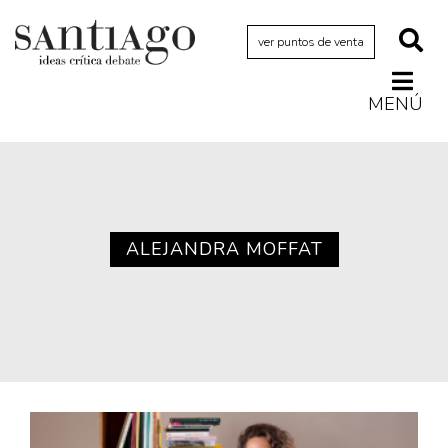
ver puntos de venta
MENÚ
Actualidad
Archivo Cenfoto-UDP
Arquetipos de situación
Artes visuales
ALEJANDRA MOFFAT
Ciencia
Cine y televisión
Ciudad
Cómics
Críticas