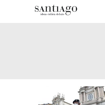
Cultur
Actualidad
Diccio
Archivo Cenfoto-UDP
chilen
Arquetipos de situación
Docum
Artes visuales
Fragm
Ciencia
Gran 
Cine y televisión
Histor
Ciudad
Histor
Cómics
Lagun
Críticas
Libros