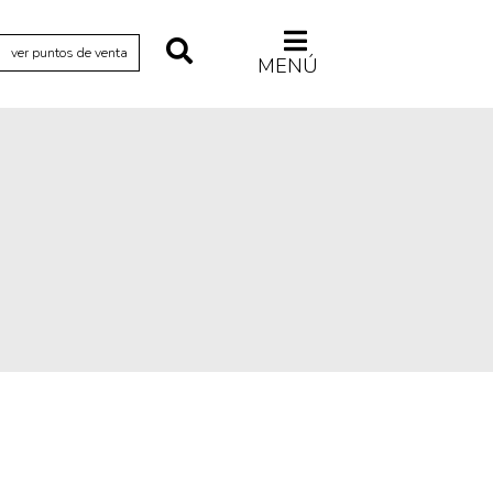
ver puntos de venta
MENÚ
Relecturas
Sociedad
Turismo accidental
Vidas paralelas
Voces y lecturas