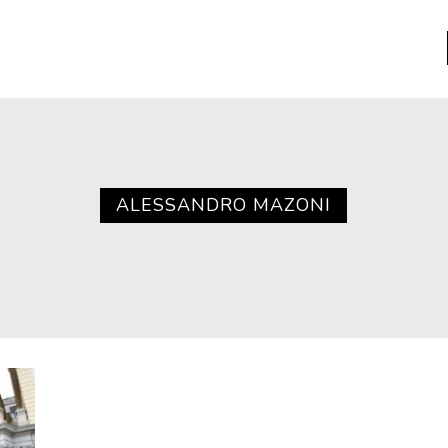
a
Libros usados
nario portátil de la literatura
ALESSANDRO MAZONI
a
Literatura
entos
Medioambiente
entos
Narrativas visuales
reserva
Pensamiento
ia
Pensamiento ilustrado
ia material de los libros
Personaje
as mentales
Personajes secundarios
Política