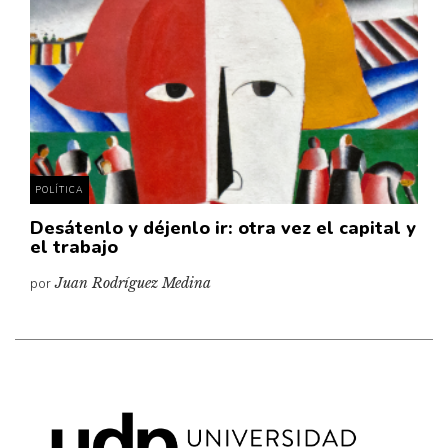
Cultura
Diccionario portátil de la literatura chilena
Documentos
Fragmentos
Gran reserva
Historia
Historia material de los libros
POLÍTICA
Lagunas mentales
Desátenlo y déjenlo ir: otra vez el capital y
el trabajo
Libros
por
Juan Rodríguez Medina
Libros usados
Literatura
Medioambiente
Narrativas visuales
Pensamiento