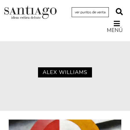
ver puntos de venta
MENÚ
Actualidad
Archivo Cenfoto-UDP
Arquetipos de situación
Artes visuales
ALEX WILLIAMS
Ciencia
Cine y televisión
Ciudad
Cómics
Críticas