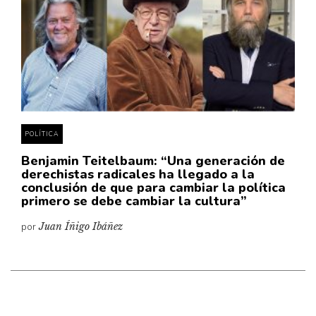
Cultura
Diccionario portátil de la literatura chilena
Documentos
Fragmentos
Gran reserva
Historia
Historia material de los libros
POLÍTICA
Lagunas mentales
Benjamin Teitelbaum: “Una generación de
derechistas radicales ha llegado a la
Libros
conclusión de que para cambiar la política
primero se debe cambiar la cultura”
Libros usados
por
Juan Íñigo Ibáñez
Literatura
Medioambiente
Narrativas visuales
Pensamiento