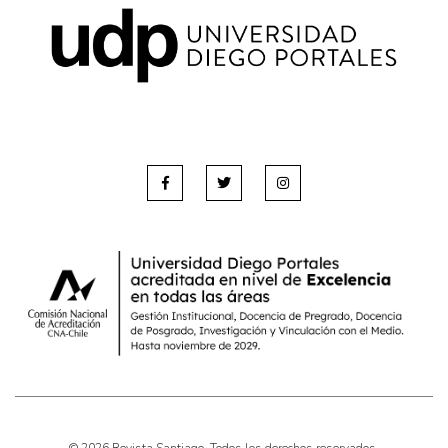
Pensamiento ilustrado
Personaje
Personajes secundarios
Política
Relecturas
Sociedad
Turismo accidental
Vidas paralelas
Voces y lecturas