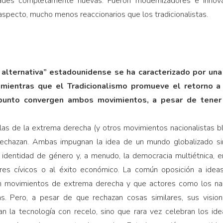
dades completamente nuevas. Fueron modernizadores e innova
 aspecto, mucho menos reaccionarios que los tradicionalistas.
alternativa” estadounidense se ha caracterizado por una 
 mientras que el Tradicionalismo promueve el retorno a 
punto convergen ambos movimientos, a pesar de tener
y las de la extrema derecha (y otros movimientos nacionalistas
echazan. Ambas impugnan la idea de un mundo globalizado sin 
a identidad de género y, a menudo, la democracia multiétnica, e
ores cívicos o al éxito económico. La común oposición a ide
r en movimientos de extrema derecha y que actores como los nac
stas. Pero, a pesar de que rechazan cosas similares, sus visio
ran la tecnología con recelo, sino que rara vez celebran los i