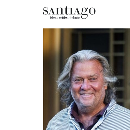
Cultur
Actualidad
Diccio
Archivo Cenfoto-UDP
chilen
Arquetipos de situación
Docum
Artes visuales
Fragm
Ciencia
Gran 
Cine y televisión
Histor
Ciudad
Histor
Cómics
Lagun
Críticas
Libros