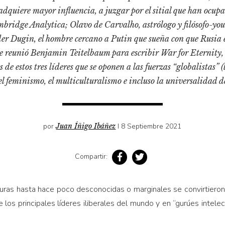
adquiere mayor influencia, a juzgar por el sitial que han ocu
bridge Analytica; Olavo de Carvalho, astrólogo y filósofo-you
der Dugin, el hombre cercano a Putin que sueña con que Rusia
 se reunió Benjamin Teitelbaum para escribir War for Eternity,
 de estos tres líderes que se oponen a las fuerzas “globalistas”
l feminismo, el multiculturalismo e incluso la universalidad d
por
Juan Íñigo Ibáñez
I 8 Septiembre 2021
Compartir:
iguras hasta hace poco desconocidas o marginales se convirtieron
 los principales líderes iliberales del mundo y en “gurúes intel