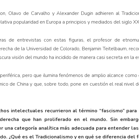
on, Olavo de Carvalho y Alexander Dugin adhieren al Tradicion
elativa popularidad en Europa a principios y mediados del siglo XX
 de entrevistas con estas figuras, el profesor de etnomus
echa de la Universidad de Colorado, Benjamin Teitelbaum, rec
ura visión del mundo ha incidido de manera casi secreta en la es
 periférica, pero que ilumina fenómenos de amplio alcance como e
co de China y que, sobre todo, pone en cuestión el real nivel d
hos intelectuales recurrieron al término “fascismo” para 
derecha que han proliferado en el mundo. Sin embarg
er una categoría analítica más adecuada para entender la
do. ¿Qué es el Tradicionalismo y en qué se diferencia del 