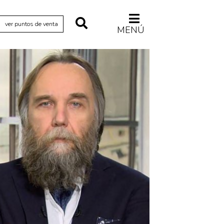
ver puntos de venta
MENÚ
Relecturas
Sociedad
Turismo accidental
Vidas paralelas
Voces y lecturas