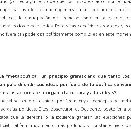
ismo (con el argumento de que los Estados-nación son entida
a agenda cuyo fin sería homogeneizar a sus poblaciones intern
olíticas, la participación del Tradicionalismo en la extrema
norando los desacuerdos. Pero si las condiciones sociales y polít
n no fuera tan poderosa políticamente como lo es en este momento
 la “metapolítica”, un principio gramsciano que tanto los
an para difundir sus ideas por fuera de la política conven
 estos actores le otorgan a la cultura y a las ideas?
adical se sintieron atraídos por Gramsci y el concepto de meta
gracias políticas. Ellos observaron al Occidente posterior a 
aba que la derecha o la izquierda ganaran las elecciones p
oficial, había un movimiento más profundo y constante hacia los