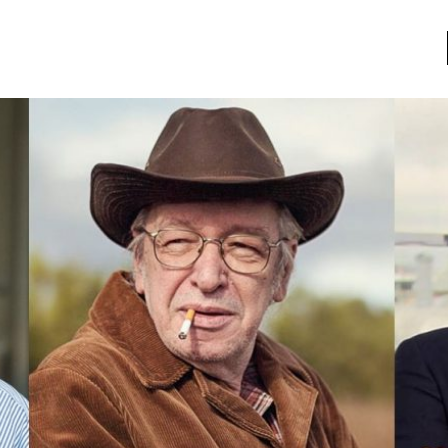
a
Libros usados
nario portátil de la literatura
a
Literatura
entos
Medioambiente
entos
Narrativas visuales
reserva
Pensamiento
ia
Pensamiento ilustrado
ia material de los libros
Personaje
as mentales
Personajes secundarios
Política