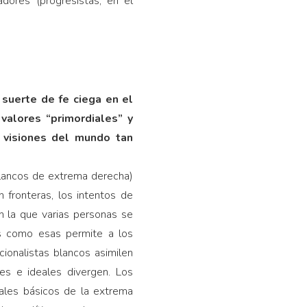
dores (progresistas, en el
suerte de fe ciega en el
valores “primordiales” y
 visiones del mundo tan
 blancos de extrema derecha)
fronteras, los intentos de
n la que varias personas se
as como esas permite a los
ionalistas blancos asimilen
nes e ideales divergen. Los
deales básicos de la extrema