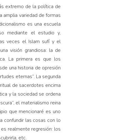
s extremo de la política de
 amplia variedad de formas
adicionalismo es una escuela
rso mediante el estudio y,
as veces el Islam sufí y el
una visión grandiosa: la de
ca. La primera es que los
esde una historia de opresión
irtudes eternas”. La segunda
iritual de sacerdotes encima
tica y la sociedad se ordena
cura”, el materialismo reina
ncipio que mencionaré es uno
a confundir las cosas con lo
 es realmente regresión: los
ubrirla, etc.