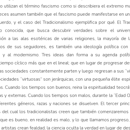
 utilizan el término fascismo como si describiera el extremo má
eces asumen también que el fascismo puede manifestarse en una
erdo, y el caso del Tradicionalismo ejemplifica por qué. El Tr
oco conocida, que busca descubrir verdades sobre el unive
ión a las alas esotéricas de varias religiones, la mayoría de l
os de sus seguidores, es también una ideología política con 
 y al modernismo. Tres ideas dan forma a su agenda políti
 tiempo cíclico más que en el lineal; que en lugar de progresar d
, las sociedades constantemente parten y luego regresan a sus “v
ociedades “virtuosas” son jerárquicas, con una pequeña élite esp
as. Cuando los tiempos son buenos, reina la espiritualidad teocrá
nas y externas. Cuando los tiempos son malos, durante la “Edad Os
iferentes géneros, razas y naciones se disuelven. El tercer pri
és del cual los tradicionalistas creen que también comenzaremos 
que es bueno, en realidad es malo, y lo que llamamos progreso,
artistas crean fealdad, la ciencia oculta la verdad en lugar de desc