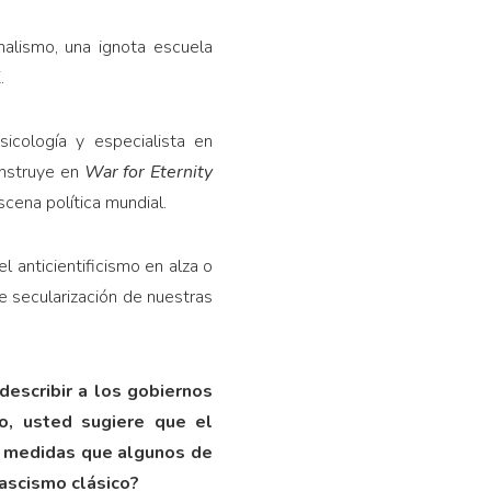
alismo, una ignota escuela
.
icología y especialista en
onstruye en
War for Eternity
cena política mundial.
l anticientificismo en alza o
e secularización de nuestras
describir a los gobiernos
o, usted sugiere que el
s medidas que algunos de
fascismo clásico?