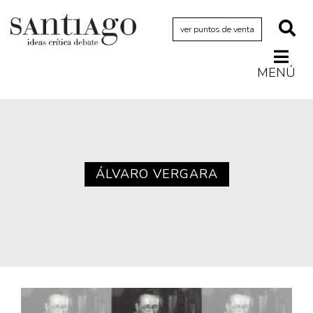
ver puntos de venta
MENÚ
Actualidad
Archivo Cenfoto-UDP
Arquetipos de situación
Artes visuales
ÁLVARO VERGARA
Ciencia
Cine y televisión
Ciudad
Cómics
Críticas