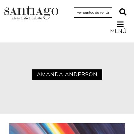
ver puntos de venta
MENÚ
Actualidad
Archivo Cenfoto-UDP
Arquetipos de situación
Artes visuales
AMANDA ANDERSON
Ciencia
Cine y televisión
Ciudad
Cómics
Críticas