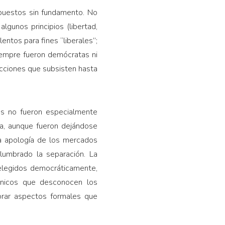
upuestos sin fundamento. No
gu­nos principios (liber­tad,
lentos para fines “liberales”;
siempre fueron demócratas ni
dicciones que subsisten hasta
es no fueron es­pecialmente
a, aun­que fueron dejándose
la apología de los mercados
slumbrado la separación. La
 elegidos democráticamente,
écnicos que desconocen los
orar aspectos forma­les que