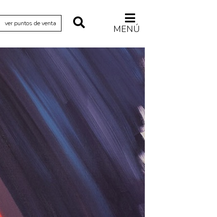
ver puntos de venta
MENÚ
Relecturas
Sociedad
Turismo accidental
Vidas paralelas
Voces y lecturas