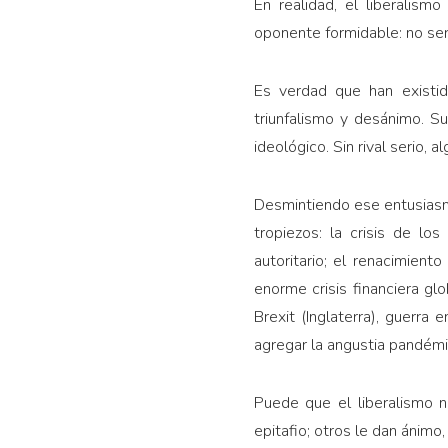
En realidad, el liberalis
oponente formidable: no serí
Es verdad que han existid
triunfalismo y desánimo. Su
ideológico. Sin rival serio, a
Desmintiendo ese entusiasmo
tropiezos: la crisis de l
autoritario; el renacimien
enorme crisis finan­ciera g
Brexit (Inglaterra), guerra
agregar la angustia pandémi
Puede que el libe­ralismo n
epitafio; otros le dan áni­m