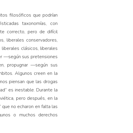
itos filosóficos que podrían
s­ticadas taxonomías, con
e correcto, pero de difícil
os, liberales conservadores,
 liberales clásicos, liberales
ecer —según sus pretensiones
en, pro­pugnar —según sus
mbitos. Algunos creen en la
 unos piensan que las drogas
d” es inestable. Duran­te la
viética, pero después, en la
” que no echaron en falta las
algunos o muchos derechos