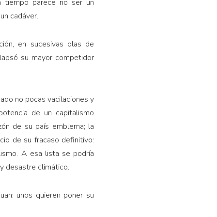
ún tiempo parece no ser un
 un cadáver.
ción, en sucesivas olas de
 colapsó su mayor competidor
ado no po­cas vacilaciones y
oten­cia de un capitalismo
azón de su país emblema; la
io de su fracaso definitivo:
lismo. A esa lista se podría
y desastre climático.
iguan: unos quieren poner su