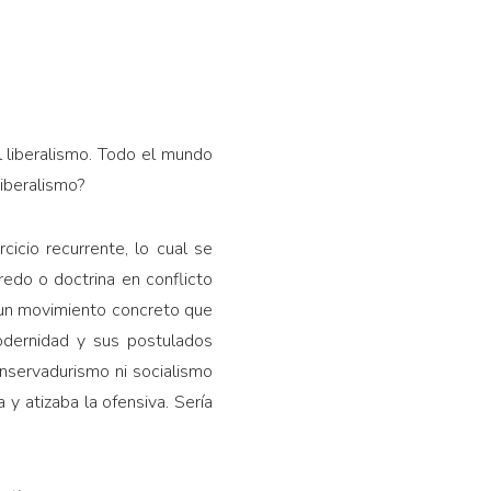
l liberalismo. Todo el mundo
liberalismo?
icio recurren­te, lo cual se
credo o doctrina en conflicto
s un movimiento concreto que
modernidad y sus postulados
onservadurismo ni socialismo
y atizaba la ofensiva. Sería