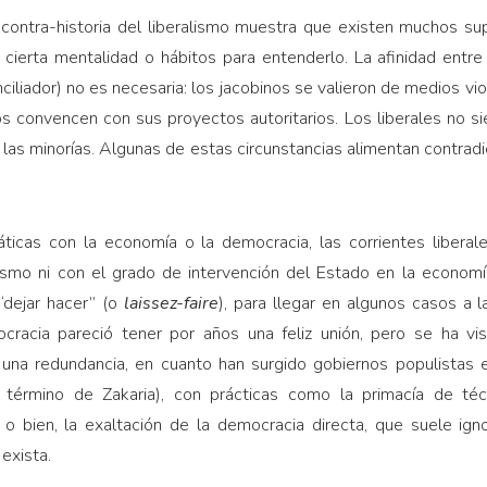
o contra-his­toria del liberalismo muestra que existen muchos s
cierta mentalidad o há­bitos para entenderlo. La afinidad entre al
nciliador) no es necesaria: los jacobinos se valieron de medios vio
s convencen con sus pro­yectos autoritarios. Los liberales no 
a las mino­rías. Algunas de estas circunstancias alimentan contra
ticas con la economía o la democracia, las corrientes liberal
lismo ni con el grado de intervención del Estado en la economí
 “dejar hacer” (o
laissez-faire
), para llegar en algunos casos a 
cracia pareció tener por años una feliz unión, pero se ha vi
a una redundancia, en cuanto han surgido go­biernos populistas
el término de Zakaria), con prácti­cas como la primacía de t
 bien, la exaltación de la democracia directa, que suele ign
exista.