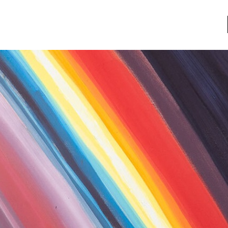
a
Libros usados
nario portátil de la literatura
a
Literatura
entos
Medioambiente
entos
Narrativas visuales
reserva
Pensamiento
ia
Pensamiento ilustrado
ia material de los libros
Personaje
as mentales
Personajes secundarios
Política