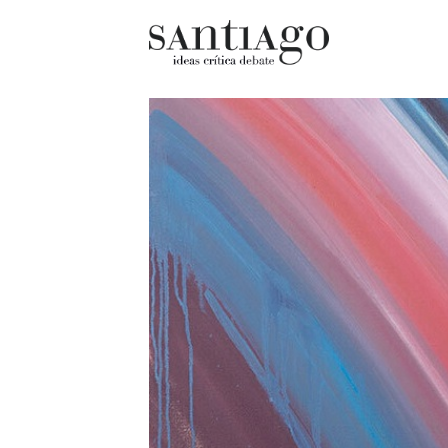
Cultur
Actualidad
Diccio
Archivo Cenfoto-UDP
chilen
Arquetipos de situación
Docum
Artes visuales
Fragm
Ciencia
Gran 
Cine y televisión
Histor
Ciudad
Histor
Cómics
Lagun
Críticas
Libros