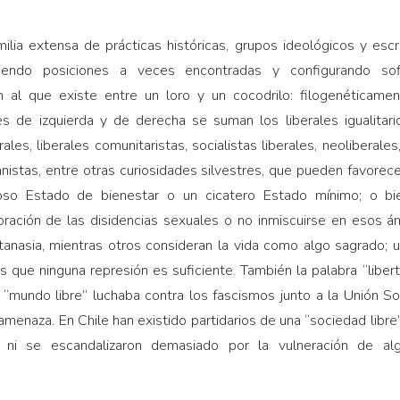
ilia extensa de prác­ticas históricas, grupos ideológicos y escr
eniendo posiciones a veces encontradas y configurando sofi
al que existe entre un loro y un cocodrilo: filogenética­ment
es de izquierda y de derecha se suman los libera­les igualitari
rales, liberales comunitaristas, socialis­tas liberales, neoliberales,
manistas, entre otras curio­sidades silvestres, que pueden favor
roso Estado de bienestar o un cicatero Estado mínimo; o bi
ración de las disidencias sexuales o no inmiscuirse en esos á
utanasia, mientras otros consideran la vida como algo sagrado;
que ninguna represión es suficiente. También la palabra “liberta
“mundo libre” luchaba contra los fascismos junto a la Unión So
n amenaza. En Chile han existido partidarios de una “sociedad libre
as ni se escandalizaron demasia­do por la vulneración de 