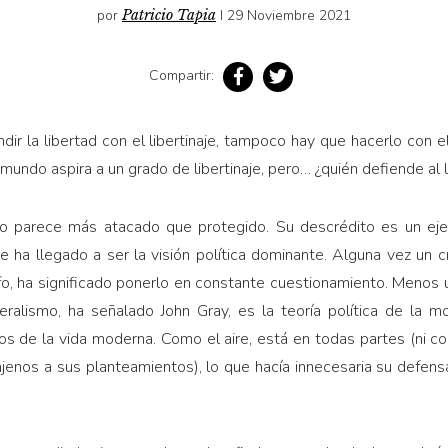
por
Patricio Tapia
I 29 Noviembre 2021
Compartir:
ir la libertad con el libertinaje, tampoco hay que ha­cerlo con e
l mundo aspira a un grado de libertinaje, pero… ¿quién defiende al 
so parece más atacado que protegido. Su descrédito es un ejerc
ue ha llegado a ser la visión política dominante. Alguna vez un 
nfo, ha significado ponerlo en constante cuestionamien­to. Meno
iberalismo, ha señalado John Gray, es la teoría política de la 
vos de la vida moderna. Como el aire, está en todas partes (ni c
nos a sus planteamientos), lo que hacía innecesaria su defensa 