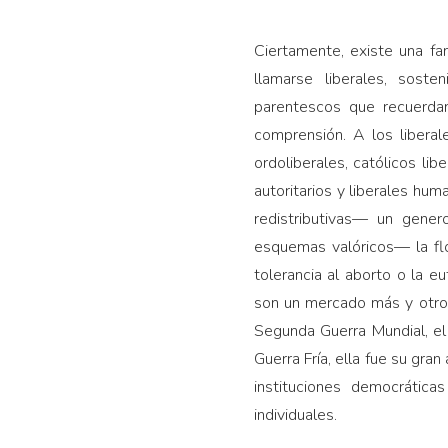
Ciertamente, existe una fam
llamarse liberales, sost
parentescos que recuerdan 
comprensión. A los li­beral
ordoliberales, católicos libe
autoritarios y liberales hu
redistributivas— un gene
esquemas valóricos— la flo
tolerancia al aborto o la e
son un mercado más y otros 
Segunda Guerra Mundial, el 
Guerra Fría, ella fue su gra
instituciones democrátic
individuales.