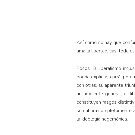
Así como no hay que confund
ama la libertad, casi todo e
Pocos. El liberalismo inclu
podría explicar, quizá, porq
con otras, su aparente triu
un ambien­te general, el l
constituyen rasgos distinti
son ahora completamente aje
la ideología hegemónica.