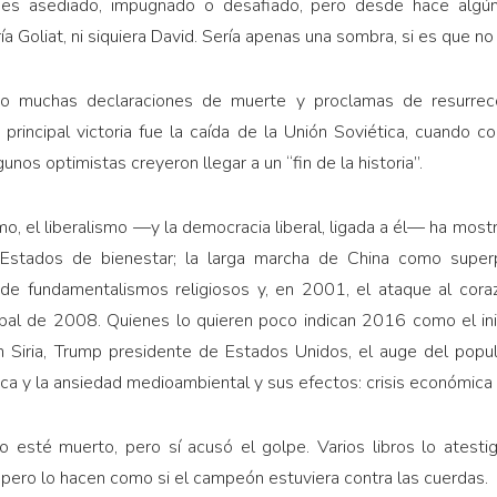
mo es asediado, impugna­do o desafiado, pero desde hace alg
a Goliat, ni si­quiera David. Sería apenas una sombra, si es que no
o muchas declaracio­nes de muerte y proclamas de resurrec
 principal victoria fue la caída de la Unión Soviética, cuando
lgunos optimistas creyeron llegar a un “fin de la historia”.
, el liberalismo —y la democracia liberal, ligada a él— ha mostr
os Estados de bienestar; la larga marcha de China como superp
to de fundamentalismos religiosos y, en 2001, el ataque al cor
lobal de 2008. Quienes lo quieren poco indican 2016 como el inic
 en Siria, Trump presidente de Es­tados Unidos, el auge del popu
ca y la ansiedad medioambiental y sus efectos: crisis económica 
o esté muerto, pero sí acusó el golpe. Va­rios libros lo atest
o, pero lo hacen como si el campeón estuviera contra las cuerdas.