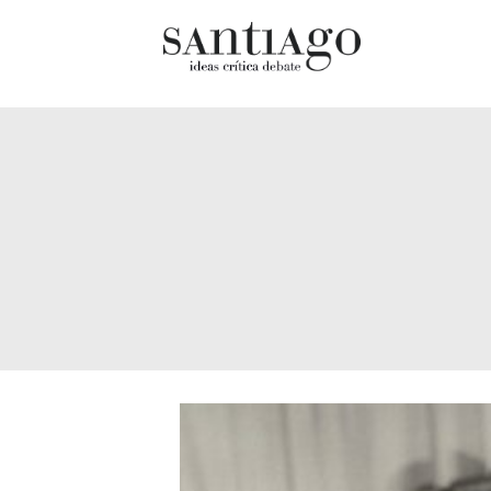
Cultur
Actualidad
Diccio
Archivo Cenfoto-UDP
chilen
Arquetipos de situación
Docum
Artes visuales
Fragm
Ciencia
Gran 
Cine y televisión
Histor
Ciudad
Histor
Cómics
Lagun
Críticas
Libros