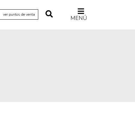
ver puntos de venta
MENÚ
Relecturas
Sociedad
Turismo accidental
Vidas paralelas
Voces y lecturas