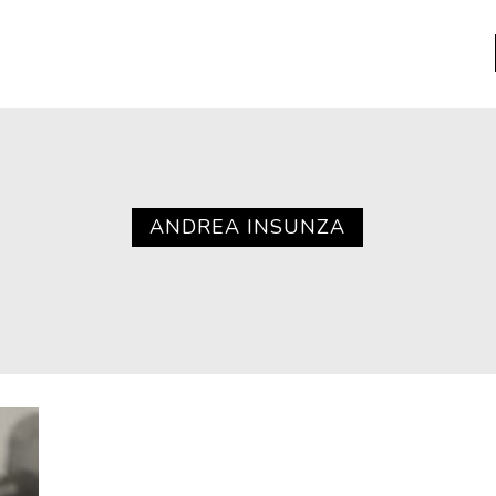
a
Libros usados
nario portátil de la literatura
ANDREA INSUNZA
a
Literatura
entos
Medioambiente
entos
Narrativas visuales
reserva
Pensamiento
ia
Pensamiento ilustrado
ia material de los libros
Personaje
as mentales
Personajes secundarios
Política