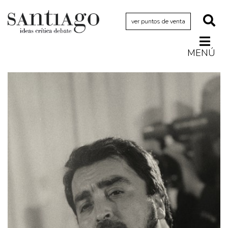
ver puntos de venta
MENÚ
Actualidad
Archivo Cenfoto-UDP
Arquetipos de situación
Artes visuales
Ciencia
Cine y televisión
Ciudad
Cómics
Críticas