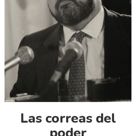
Cultura
Diccionario portátil de la literatura chilena
Documentos
Fragmentos
Gran reserva
Historia
Historia material de los libros
Lagunas mentales
Libros
Libros usados
Literatura
Medioambiente
Las correas del
Narrativas visuales
poder
Pensamiento