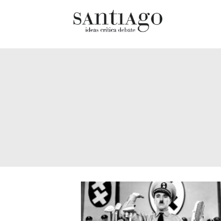
Cultur
Actualidad
Diccio
Archivo Cenfoto-UDP
chilen
Arquetipos de situación
Docum
Artes visuales
Fragm
Ciencia
Gran 
Cine y televisión
Histor
Ciudad
Histor
Cómics
Lagun
Críticas
Libros