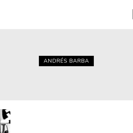
a
Libros usados
nario portátil de la literatura
ANDRÉS BARBA
a
Literatura
entos
Medioambiente
entos
Narrativas visuales
reserva
Pensamiento
ia
Pensamiento ilustrado
ia material de los libros
Personaje
as mentales
Personajes secundarios
Política