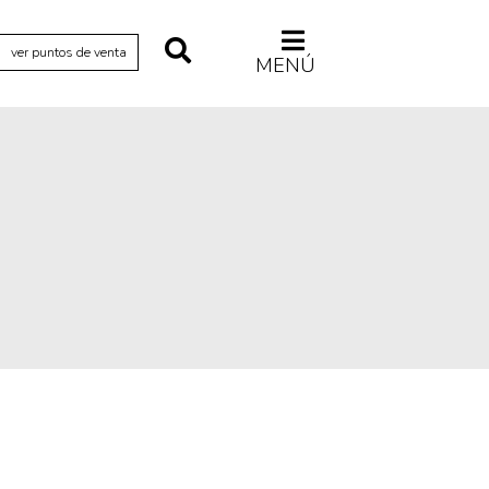
ver puntos de venta
MENÚ
Relecturas
Sociedad
Turismo accidental
Vidas paralelas
Voces y lecturas