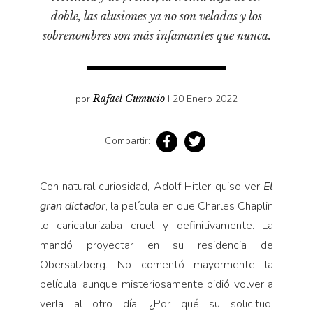
Pensamiento ilustrado
doble, las alusiones ya no son veladas y los
Personaje
sobrenombres son más infamantes que nunca.
Personajes secundarios
Política
por
Rafael Gumucio
I 20 Enero 2022
Relecturas
Sociedad
Compartir:
Turismo accidental
Vidas paralelas
Con natural curiosidad, Adolf Hitler quiso ver
El
Voces y lecturas
gran dictador
, la película en que Charles Chaplin
lo caricaturizaba cruel y definitiva­mente. La
mandó proyectar en su residencia de
Obersalzberg. No comentó mayormente la
película, aunque misteriosamente pidió volver a
verla al otro día. ¿Por qué su solicitud,