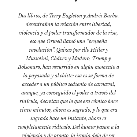
Cultura
Diccionario portátil de la literatura chilena
Dos libros, de Terry Eagleton y Andrés Barba,
Documentos
desentrañan la relación entre libertad,
Fragmentos
violencia y el poder transformador de la risa,
Gran reserva
eso que Orwell llamó una “pequeña
Historia
revolución”. Quizás por ello Hitler y
Mussolini, Chávez y Maduro, Trump y
Historia material de los libros
Bolsonaro, han recurrido en algún momento a
Lagunas mentales
la payasada y al chiste: esa es su forma de
Libros
acceder a un público sediento de carnaval,
Libros usados
aunque, ya conseguido el poder a través del
Literatura
ridículo, decretan que lo que era cómico hace
cinco minutos, ahora es sagrado, y lo que era
Medioambiente
sagrado hace un instante, ahora es
Narrativas visuales
completamente ridículo. Del humor pasan a la
Pensamiento
violencia y de pronto, la ironía deja de ser