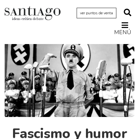
ver puntos de venta
MENÚ
Actualidad
Archivo Cenfoto-UDP
Arquetipos de situación
Artes visuales
Ciencia
Cine y televisión
Ciudad
Cómics
Críticas
Fascismo y humor