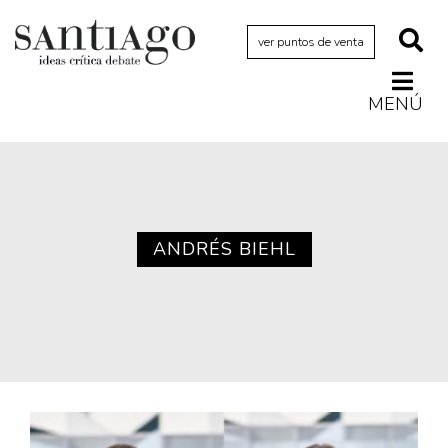
ver puntos de venta
MENÚ
Actualidad
Archivo Cenfoto-UDP
Arquetipos de situación
Artes visuales
ANDRÉS BIEHL
Ciencia
Cine y televisión
Ciudad
Cómics
Críticas