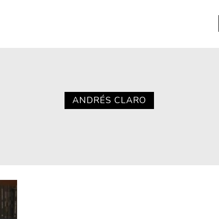
a
Libros usados
nario portátil de la literatura
ANDRÉS CLARO
a
Literatura
entos
Medioambiente
entos
Narrativas visuales
reserva
Pensamiento
ia
Pensamiento ilustrado
ia material de los libros
Personaje
as mentales
Personajes secundarios
Política