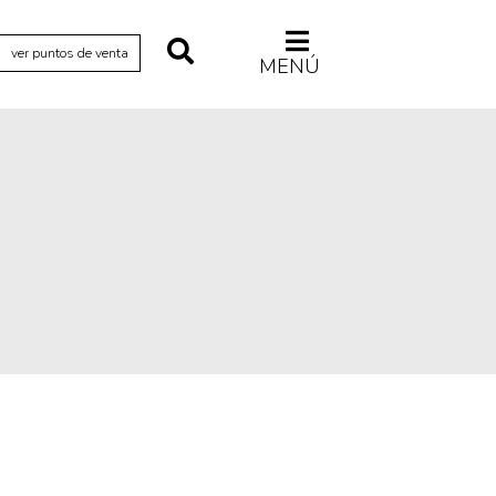
ver puntos de venta
MENÚ
Relecturas
Sociedad
Turismo accidental
Vidas paralelas
Voces y lecturas