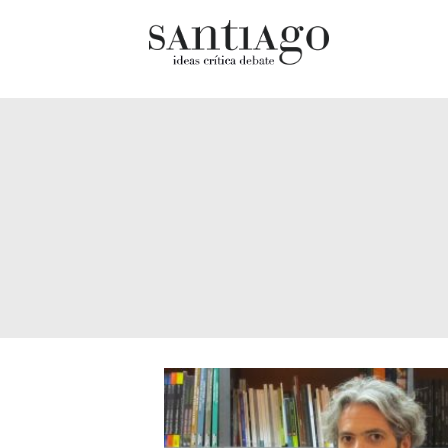
Cultur
Actualidad
Diccio
Archivo Cenfoto-UDP
chilen
Arquetipos de situación
Docum
Artes visuales
Fragm
Ciencia
Gran 
Cine y televisión
Histor
Ciudad
Histor
Cómics
Lagun
Críticas
Libros