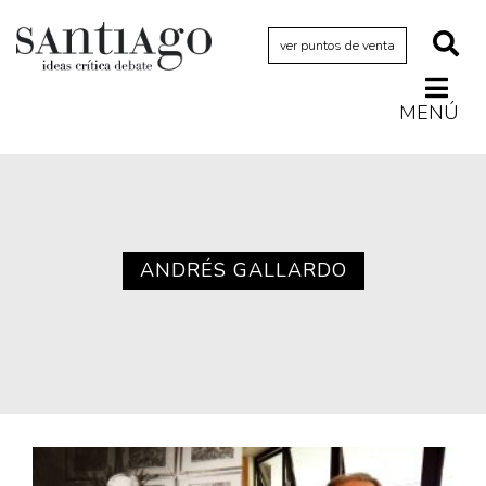
ver puntos de venta
MENÚ
Actualidad
Archivo Cenfoto-UDP
Arquetipos de situación
Artes visuales
ANDRÉS GALLARDO
Ciencia
Cine y televisión
Ciudad
Cómics
Críticas