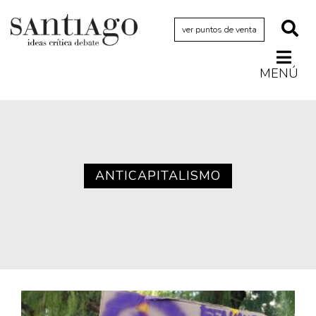
ver puntos de venta
MENÚ
Actualidad
Archivo Cenfoto-UDP
Arquetipos de situación
Artes visuales
ANTICAPITALISMO
Ciencia
Cine y televisión
Ciudad
Cómics
Críticas