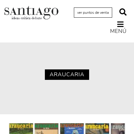
ver puntos de venta
MENÚ
Actualidad
Archivo Cenfoto-UDP
Arquetipos de situación
Artes visuales
ARAUCARIA
Ciencia
Cine y televisión
Ciudad
Cómics
Críticas