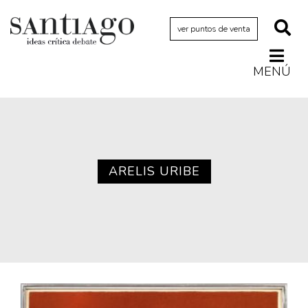
ver puntos de venta
MENÚ
Actualidad
Archivo Cenfoto-UDP
Arquetipos de situación
Artes visuales
ARELIS URIBE
Ciencia
Cine y televisión
Ciudad
Cómics
Críticas