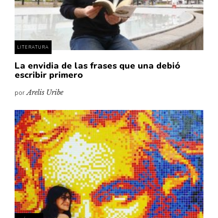
Pensamiento ilustrado
Personaje
Personajes secundarios
LITERATURA
Política
La envidia de las frases que una debió
Relecturas
escribir primero
Sociedad
por
Arelis Uribe
Turismo accidental
Vidas paralelas
Voces y lecturas