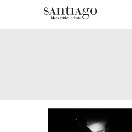
Cultur
Actualidad
Diccio
Archivo Cenfoto-UDP
chilen
Arquetipos de situación
Docum
Artes visuales
Fragm
Ciencia
Gran 
Cine y televisión
Histor
Ciudad
Histor
Cómics
Lagun
Críticas
Libros