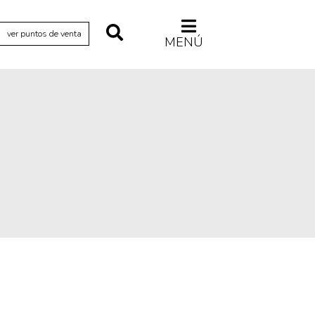
ver puntos de venta
MENÚ
Relecturas
Sociedad
Turismo accidental
Vidas paralelas
Voces y lecturas