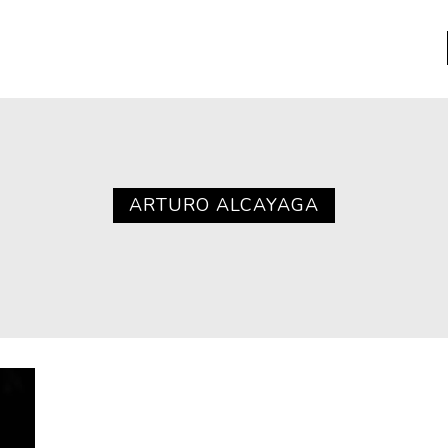
a
Libros usados
nario portátil de la literatura
ARTURO ALCAYAGA
a
Literatura
entos
Medioambiente
entos
Narrativas visuales
reserva
Pensamiento
ia
Pensamiento ilustrado
ia material de los libros
Personaje
as mentales
Personajes secundarios
Política