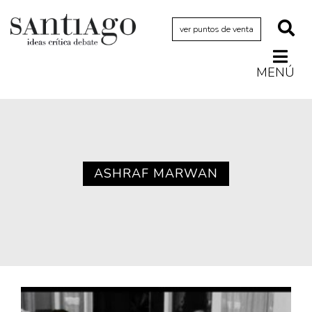
ver puntos de venta
MENÚ
Actualidad
Archivo Cenfoto-UDP
Arquetipos de situación
Artes visuales
ASHRAF MARWAN
Ciencia
Cine y televisión
Ciudad
Cómics
Críticas