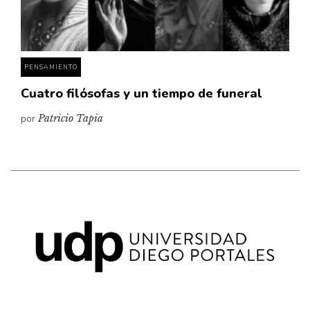
Pensamiento ilustrado
Personaje
Personajes secundarios
PENSAMIENTO
Política
Cuatro filósofas y un tiempo de funeral
Relecturas
por
Patricio Tapia
Sociedad
Turismo accidental
Vidas paralelas
Voces y lecturas