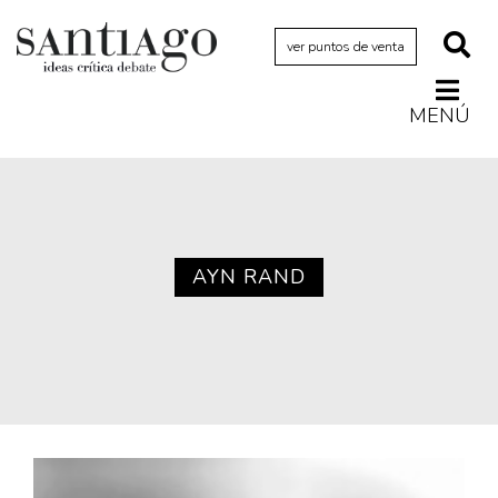
ver puntos de venta
MENÚ
Actualidad
Archivo Cenfoto-UDP
Arquetipos de situación
Artes visuales
AYN RAND
Ciencia
Cine y televisión
Ciudad
Cómics
Críticas