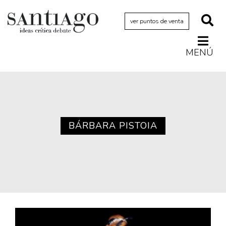
ver puntos de venta
MENÚ
Actualidad
Archivo Cenfoto-UDP
Arquetipos de situación
Artes visuales
BÁRBARA PISTOIA
Ciencia
Cine y televisión
Ciudad
Cómics
Críticas