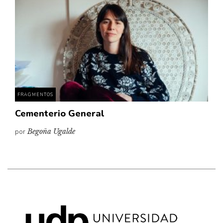
Cultura
Diccionario portátil de la literatura chilena
Documentos
Fragmentos
Gran reserva
Historia
Historia material de los libros
FRAGMENTOS
Lagunas mentales
Cementerio General
Libros
por
Begoña Ugalde
Libros usados
Literatura
Medioambiente
Narrativas visuales
Pensamiento