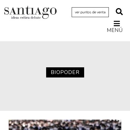
ver puntos de venta
MENÚ
Actualidad
Archivo Cenfoto-UDP
Arquetipos de situación
Artes visuales
BIOPODER
Ciencia
Cine y televisión
Ciudad
Cómics
Críticas