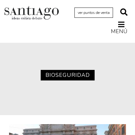
ver puntos de venta
MENÚ
Actualidad
Archivo Cenfoto-UDP
Arquetipos de situación
Artes visuales
BIOSEGURIDAD
Ciencia
Cine y televisión
Ciudad
Cómics
Críticas