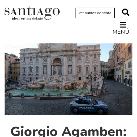
ver puntos de venta
MENÚ
Actualidad
Archivo Cenfoto-UDP
Arquetipos de situación
Artes visuales
Ciencia
Cine y televisión
Ciudad
Cómics
Críticas
Giorgio Agamben: