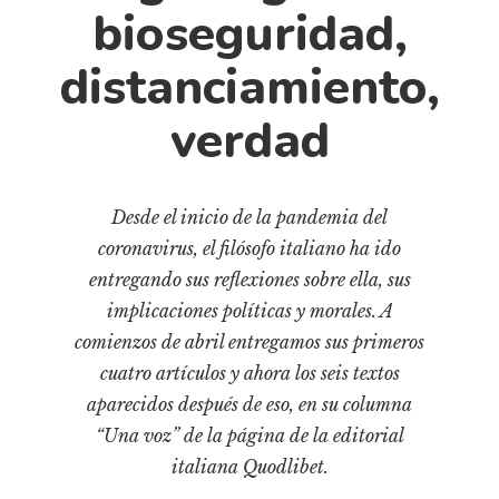
Cultura
bioseguridad,
Diccionario portátil de la literatura chilena
distanciamiento,
Documentos
Fragmentos
verdad
Gran reserva
Historia
Historia material de los libros
Desde el inicio de la pandemia del
coronavirus, el filósofo italiano ha ido
Lagunas mentales
entregando sus reflexiones sobre ella, sus
Libros
implicaciones políticas y morales. A
Libros usados
comienzos de abril entregamos sus primeros
Literatura
cuatro artículos y ahora los seis textos
Medioambiente
aparecidos después de eso, en su columna
“Una voz” de la página de la editorial
Narrativas visuales
italiana Quodlibet.
Pensamiento