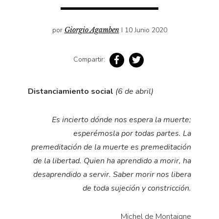
Pensamiento ilustrado
Personaje
por
Giorgio Agamben
I 10 Junio 2020
Personajes secundarios
Política
Compartir:
Relecturas
Sociedad
Distanciamiento social
(6 de abril)
Turismo accidental
Es incierto dónde nos espera la muerte;
Vidas paralelas
esperémosla por todas partes. La
Voces y lecturas
premeditación de la muerte es premeditación
de la libertad. Quien ha aprendido a morir, ha
desaprendido a servir. Saber morir nos libera
de toda sujeción y constricción.
Michel de Montaigne