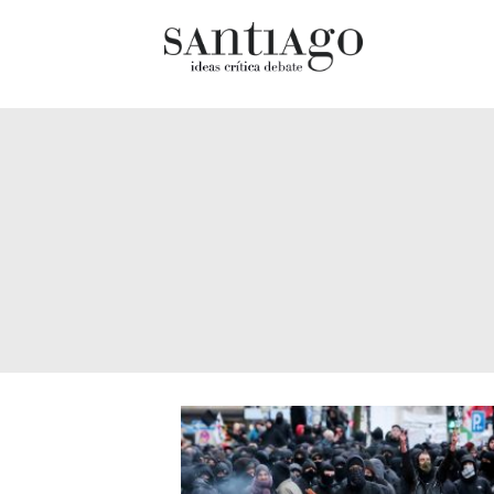
Cultur
Actualidad
Diccio
Archivo Cenfoto-UDP
chilen
Arquetipos de situación
Docum
Artes visuales
Fragm
Ciencia
Gran 
Cine y televisión
Histor
Ciudad
Histor
Cómics
Lagun
Críticas
Libros