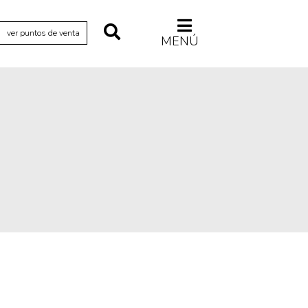
ver puntos de venta
MENÚ
Relecturas
Sociedad
Turismo accidental
Vidas paralelas
Voces y lecturas