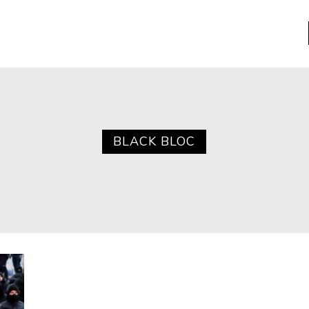
a
Libros usados
nario portátil de la literatura
BLACK BLOC
a
Literatura
entos
Medioambiente
entos
Narrativas visuales
reserva
Pensamiento
ia
Pensamiento ilustrado
ia material de los libros
Personaje
as mentales
Personajes secundarios
Política