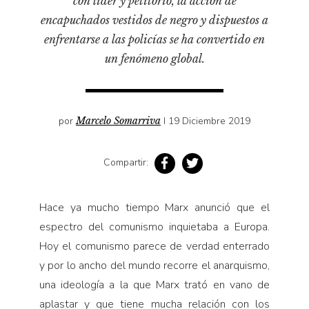
con líder y petitorio, la acción de
Pensamiento ilustrado
encapuchados vestidos de negro y dispuestos a
Personaje
enfrentarse a las policías se ha convertido en
Personajes secundarios
un fenómeno global.
Política
Relecturas
por
Marcelo Somarriva
I 19 Diciembre 2019
Sociedad
Turismo accidental
Compartir:
Vidas paralelas
Voces y lecturas
Hace ya mucho tiempo Marx anunció que el
espectro del comunismo inquietaba a Europa.
Hoy el comunismo parece de verdad enterrado
y por lo ancho del mundo recorre el anarquismo,
una ideología a la que Marx trató en vano de
aplastar y que tiene mucha relación con los