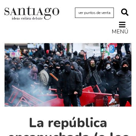
ver puntos de venta
MENÚ
Actualidad
Archivo Cenfoto-UDP
Arquetipos de situación
Artes visuales
Ciencia
Cine y televisión
Ciudad
Cómics
La república
Críticas