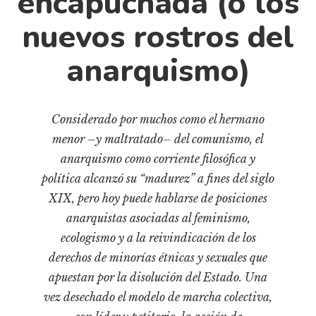
encapuchada (o los
Cultura
Diccionario portátil de la literatura chilena
nuevos rostros del
Documentos
anarquismo)
Fragmentos
Gran reserva
Historia
Considerado por muchos como el hermano
Historia material de los libros
menor –y maltratado– del comunismo, el
Lagunas mentales
anarquismo como corriente filosófica y
política alcanzó su “madurez” a fines del siglo
Libros
XIX, pero hoy puede hablarse de posiciones
Libros usados
anarquistas asociadas al feminismo,
Literatura
ecologismo y a la reivindicación de los
Medioambiente
derechos de minorías étnicas y sexuales que
apuestan por la disolución del Estado. Una
Narrativas visuales
vez desechado el modelo de marcha colectiva,
Pensamiento