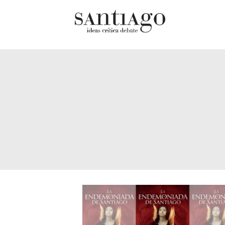
Cultur
Actualidad
Diccio
Archivo Cenfoto-UDP
chilen
Arquetipos de situación
Docum
Artes visuales
Fragm
Ciencia
Gran 
Cine y televisión
Histor
Ciudad
Histor
Cómics
Lagun
Críticas
Libros