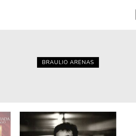
a
Libros usados
nario portátil de la literatura
BRAULIO ARENAS
a
Literatura
entos
Medioambiente
entos
Narrativas visuales
reserva
Pensamiento
ia
Pensamiento ilustrado
ia material de los libros
Personaje
as mentales
Personajes secundarios
Política