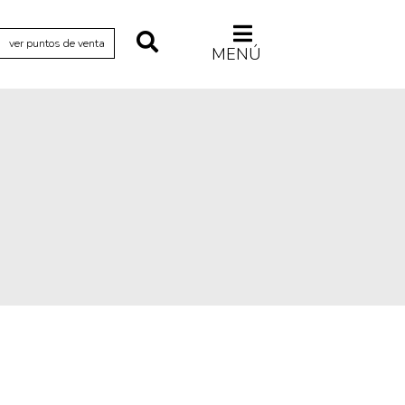
ver puntos de venta
MENÚ
Relecturas
Sociedad
Turismo accidental
Vidas paralelas
Voces y lecturas